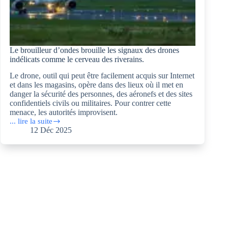
Le brouilleur d’ondes brouille les signaux des drones
indélicats comme le cerveau des riverains.
Le drone, outil qui peut être facilement acquis sur Internet
et dans les magasins, opère dans des lieux où il met en
danger la sécurité des personnes, des aéronefs et des sites
confidentiels civils ou militaires. Pour contrer cette
menace, les autorités improvisent.
... lire la suite
Le
12 Déc 2025
brouilleur
d’ondes
brouille
les
signaux
des
drones
indélicats
comme
le
cerveau