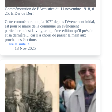
Commémoration de l’Armistice du 11 novembre 1918, #
25, la Der de Der !
Cette commémoration, la 107° depuis l’évènement initial,
est pour le maire de la commune un événement
particulier : c’est la vingt-cinquième édition qu’il préside
et sa dernière… car il a choisi de passer la main aux
prochaines élections.
... lire la suite
Commémoration
13 Nov 2025
de
l’Armistice
du
11
novembre
1918, #
25,
la
Der
de
Der !