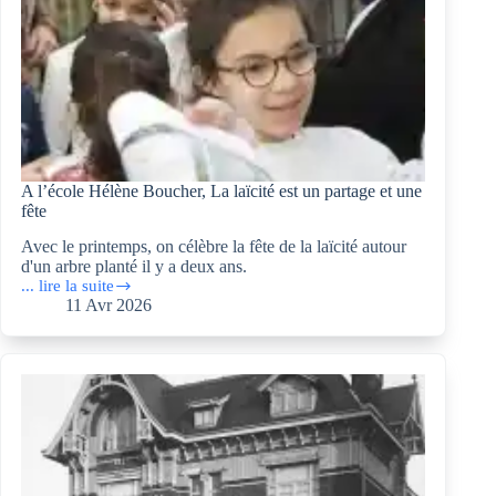
A l’école Hélène Boucher, La laïcité est un partage et une
fête
Avec le printemps, on célèbre la fête de la laïcité autour
d'un arbre planté il y a deux ans.
... lire la suite
A
11 Avr 2026
l’école
Hélène
Boucher,
La
laïcité
est
un
partage
et
une