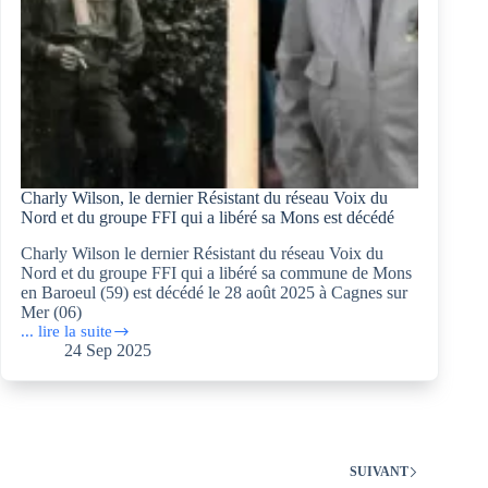
Charly Wilson, le dernier Résistant du réseau Voix du
Nord et du groupe FFI qui a libéré sa Mons est décédé
Charly Wilson le dernier Résistant du réseau Voix du
Nord et du groupe FFI qui a libéré sa commune de Mons
en Baroeul (59) est décédé le 28 août 2025 à Cagnes sur
Mer (06)
... lire la suite
Charly
24 Sep 2025
Wilson,
le
dernier
Résistant
du
réseau
Voix
SUIVANT
du