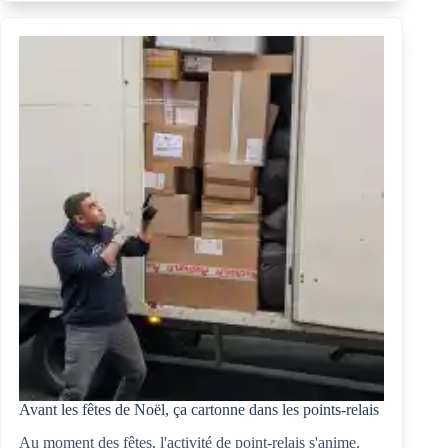
a
traversé
les
deux
siècles,
le
n°
178,
rue
du
général-
de-
Gaulle
Avant les fêtes de Noël, ça cartonne dans les points-relais
Au moment des fêtes, l'activité de point-relais s'anime.