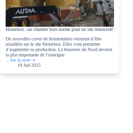
Heineken : un chantier hors norme pour un site renouvelé
De nouvelles cuves de fermentation viennent d’être
installées sur le site Heineken. Elles vont permettre
d’augmenter sa production. La brasserie du Nord devient
la plus importante de l’enseigne
... lire la suite
Heineken :
19 Juil 2025
un
chantier
hors
norme
pour
un
site
renouvelé