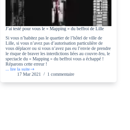
J’ai testé pour vous le « Mapping » du beffroi de Lille
Si vous n’habitez pas le quartier de l’hôtel de ville de
Lille, si vous n’avez pas d’autorisation particulière de
vous déplacer ou si vous n’avez pas eu l’envie de prendre
le risque de braver les interdictions liées au couvre-feu, le
spectacle du « Mapping » du beffroi vous a échappé !
Réparons cette erreur !
... lire la suite
J’ai
17 Mar 2021
1 commentaire
testé
pour
vous
le
«
Mapping
»
du
beffroi
de
Lille