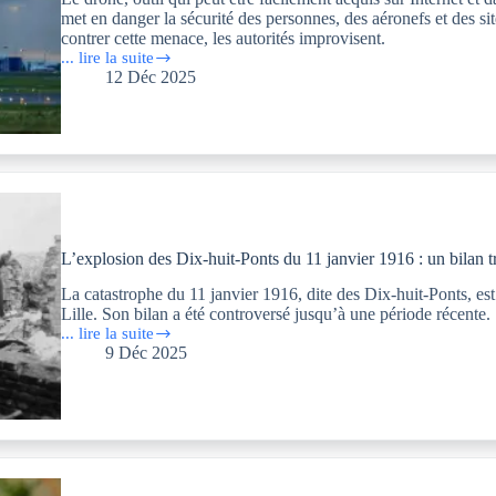
met en danger la sécurité des personnes, des aéronefs et des site
contrer cette menace, les autorités improvisent.
... lire la suite
Le
12 Déc 2025
brouilleur
d’ondes
brouille
les
signaux
des
drones
indélicats
comme
le
L’explosion des Dix-huit-Ponts du 11 janvier 1916 : un bilan t
cerveau
des
La catastrophe du 11 janvier 1916, dite des Dix-huit-Ponts, est 
riverains.
Lille. Son bilan a été controversé jusqu’à une période récente.
... lire la suite
L’explosion
9 Déc 2025
des
Dix-
huit-
Ponts
du
11
janvier
1916 :