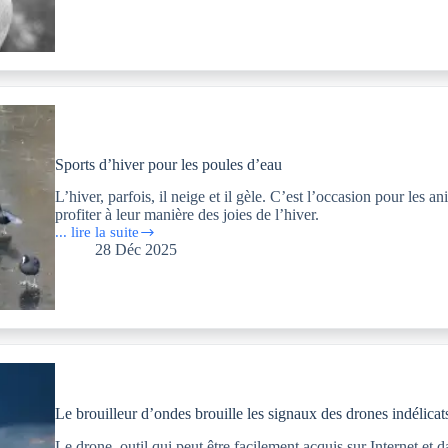
petite
biographie
décousue
Sports d’hiver pour les poules d’eau
L’hiver, parfois, il neige et il gèle. C’est l’occasion pour le
profiter à leur manière des joies de l’hiver.
... lire la suite
Sports
28 Déc 2025
d’hiver
pour
les
poules
d’eau
Le brouilleur d’ondes brouille les signaux des drones indélica
Le drone, outil qui peut être facilement acquis sur Internet et 