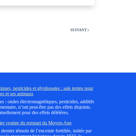
SUIVANT
ques, pesticides et glyphosates : sale temps pour
es et ses animaux
es : ondes électromagnétiques, pesticides, additifs
mentaire, n’ont peut-être pas des effets disjoints.
tuellement pour des effets délétères.
ier vestige du rempart du Moyen-Age
dernier témoin de l’enceinte fortifiée, initiée par