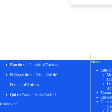
Menu
Plan du site Portraits d'Artistes
Lille e
Mo
Politique de confidentialité de
Lil
Le
Portraits d'Artistes
Act
Tramwa
Qui est l'auteur Alain Cadet ?
Enseig
Guerre
Connexion
Gu
Gu