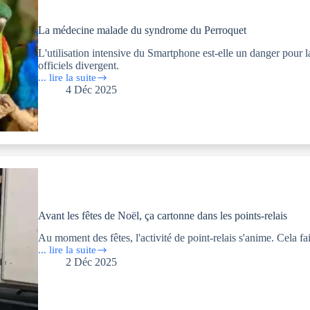
un
bilan
La médecine malade du syndrome du Perroquet
très
lourd
L'utilisation intensive du Smartphone est-elle un danger pour l
et
officiels divergent.
deux
... lire la suite
enterrements.
La
4 Déc 2025
médecine
malade
du
syndrome
du
Perroquet
Avant les fêtes de Noël, ça cartonne dans les points-relais
Au moment des fêtes, l'activité de point-relais s'anime. Cela f
... lire la suite
Avant
2 Déc 2025
les
fêtes
de
Noël,