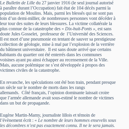
Le
Bulletin de Lille
du 27 janvier 1916 (le seul journal autorisé
à paraître durant l’Occupation) fait état de 104 décès parmi la
population de Moulins. Mais, parmi les blessés qui ne sont pas
loin d’un demi-millier, de nombreuses personnes vont décéder à
leur tour des suites de leurs blessures. La victime collatérale la
plus connue de la catastrophe des «
Dix-huit-Ponts »,
est sans
doute Jules Gosselet, professeur de l’Université des Sciences.
Il est mort d’une pneumonie en tentant de sauver sa prestigieuse
collection de géologie, mise à mal par l’explosion de la verrière
du bâtiment universitaire. Il est sans doute arrivé que certains
habitants du quartier ont été enterrés dans les communes
voisines ayant pu ainsi échapper au recensement de la Ville.
Mais, aucune polémique ne s’est développée à propos des
victimes civiles de la catastrophe.
En revanche, les spéculations ont été bon train, pendant presque
un siècle sur le nombre de morts dans les rangs
allemands. Côté français, l’opinion dominante laissait croire
que l’armée allemande avait sous-estimé le nombre de victimes
dans un but de propagande.
Eugène Martin-Mamy, journaliste lillois et témoin de
l’évènement écrit : «
Le nombre de leurs hommes ensevelis sous
les décombres n’est pas exactement connu. Il ne le sera jamais.