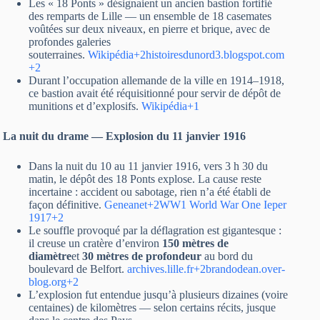
Les « 18 Ponts » désignaient un ancien bastion fortifié
des remparts de Lille — un ensemble de 18 casemates
voûtées sur deux niveaux, en pierre et brique, avec de
profondes galeries
souterraines.
Wikipédia+2histoiresdunord3.blogspot.com
+2
Durant l’occupation allemande de la ville en 1914–1918,
ce bastion avait été réquisitionné pour servir de dépôt de
munitions et d’explosifs.
Wikipédia+1
La nuit du drame — Explosion du 11 janvier 1916
Dans la nuit du 10 au 11 janvier 1916, vers 3 h 30 du
matin, le dépôt des 18 Ponts explose. La cause reste
incertaine : accident ou sabotage, rien n’a été établi de
façon définitive.
Geneanet+2WW1 World War One Ieper
1917+2
Le souffle provoqué par la déflagration est gigantesque :
il creuse un cratère d’environ
150 mètres de
diamètre
et
30 mètres de profondeur
au bord du
boulevard de Belfort.
archives.lille.fr+2brandodean.over-
blog.org+2
L’explosion fut entendue jusqu’à plusieurs dizaines (voire
centaines) de kilomètres — selon certains récits, jusque