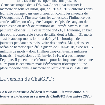
tous les officiers supérieurs sont présents.
Cette catastrophe des «
Dix-huit-Ponts »,
va marquer la
mémoire de tous les lillois, qui, de 1914 à 1918, enfermés dans
leur ville comme dans une prison, ont connu les rigueurs de
l’Occupation. À l’inverse, dans les zones sous l’influence des
armées alliées, on n’a guère évoqué cet épisode sanglant de
l’explosion du dépôt de munitions de l’armée bavaroise. On
peut s’en étonner ! La catastrophe d’AZF, à Toulouse, en bien
des points comparable à celle de Lille, dont le bilan – 31 morts
– est beaucoup moins lourd, a défrayé la chronique des
journaux pendant des mois, voire des années. Mais, dans cet
océan de barbarie qu’a été la guerre de 1914-1918, avec ses 15
millions de morts – dont 1million cinq-cents-mille militaires
français – l’explosion du 11 janvier 1916, n’a pas marqué
l’époque. Il y a eu une cérémonie pour le cinquantenaire et une
autre pour le centenaire mais l’évènement n’occupe qu’une
place modeste dans la mémoire collective de la ville de Lille.
La version de ChatGPT :
Le texte ci-dessus a été écrit à la main… à l’ancienne. On
trouvera ci-dessous la version de ChatGPT (décembre 2025).