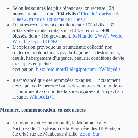
Selon les sources les plus répandues, on recense
134
morts
au total — dont
104 civils
Office de Tourisme de
Lille+2Office de Tourisme de Lille+2
.
D’autres recensements mentionnent ~104 civils + 30
soldats allemands morts, soit ~134, et environ
400
blessés
, dont ~116 gravement.
IGNrando+2WW1 World
War One Ieper 1917+2
L’explosion provoque un traumatisme collectif, non
seulement matériel mais psychologique — destructions,
deuils, hébergement d’urgence, pénurie, conditions de vie
drastiques en pleine
occupation.
histoiresdunord3.blogspot.com+2Wikipédia+
2
Il est avancé que des retombées toxiques — notamment
des vapeurs de mercure issues des amorces de munitions
— pourraient avoir pollué la zone, aggravant l’impact sur
la santé.
Wikipédia+1
Mémoire, commémoration, conséquences
Un monument commémoratif, le Monument aux
Victimes de l’Explosion de la Poudrière des 18 Ponts, a
été érigé rue de Maubeuge à Lille.
Zoom Sur