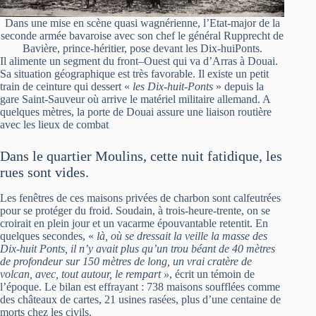
Dans une mise en scène quasi wagnérienne, l’Etat-major de la
seconde armée bavaroise avec son chef le général Rupprecht de
Bavière, prince-héritier, pose devant les Dix-huiPonts.
Il alimente un segment du front–Ouest qui va d’Arras à Douai.
Sa situation géographique est très favorable. Il existe un petit
train de ceinture qui dessert «
les Dix-huit-Ponts
» depuis la
gare Saint-Sauveur où arrive le matériel militaire allemand. A
quelques mètres, la porte de Douai assure une liaison routière
avec les lieux de combat
Dans le quartier Moulins, cette nuit fatidique, les
rues sont vides.
Les fenêtres de ces maisons privées de charbon sont calfeutrées
pour se protéger du froid. Soudain, à trois-heure-trente, on se
croirait en plein jour et un vacarme épouvantable retentit. En
quelques secondes, «
là, où se dressait la veille la masse des
Dix-huit Ponts, il n’y avait plus qu’un trou béant de 40 mètres
de profondeur sur 150 mètres de long, un vrai cratère de
volcan, avec, tout autour, le rempart »
, écrit un témoin de
l’époque. Le bilan est effrayant : 738 maisons soufflées comme
des châteaux de cartes, 21 usines rasées, plus d’une centaine de
morts chez les civils.