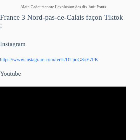
Alain Cadet raconte l’explosion des dix-huit Ponts
France 3 Nord-pas-de-Calais façon Tiktok
:
Instagram
https://www.instagram.com/reels/DTpoG8oE7PK
Youtube