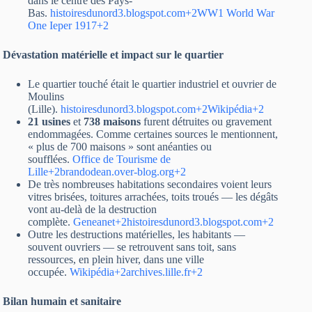
dans le centre des Pays-
Bas.
histoiresdunord3.blogspot.com+2WW1 World War
One Ieper 1917+2
Dévastation matérielle et impact sur le quartier
Le quartier touché était le quartier industriel et ouvrier de
Moulins
(Lille).
histoiresdunord3.blogspot.com+2Wikipédia+2
21 usines
et
738 maisons
furent détruites ou gravement
endommagées. Comme certaines sources le mentionnent,
« plus de 700 maisons » sont anéanties ou
soufflées.
Office de Tourisme de
Lille+2brandodean.over-blog.org+2
De très nombreuses habitations secondaires voient leurs
vitres brisées, toitures arrachées, toits troués — les dégâts
vont au-delà de la destruction
complète.
Geneanet+2histoiresdunord3.blogspot.com+2
Outre les destructions matérielles, les habitants —
souvent ouvriers — se retrouvent sans toit, sans
ressources, en plein hiver, dans une ville
occupée.
Wikipédia+2archives.lille.fr+2
Bilan humain et sanitaire