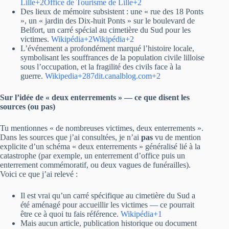
Lille+2Office de Tourisme de Lille+2
Des lieux de mémoire subsistent : une « rue des 18 Ponts
», un « jardin des Dix-huit Ponts » sur le boulevard de
Belfort, un carré spécial au cimetière du Sud pour les
victimes.
Wikipédia+2Wikipédia+2
L’événement a profondément marqué l’histoire locale,
symbolisant les souffrances de la population civile lilloise
sous l’occupation, et la fragilité des civils face à la
guerre.
Wikipedia+287dit.canalblog.com+2
Sur l’idée de « deux enterrements » — ce que disent les
sources (ou pas)
Tu mentionnes « de nombreuses victimes, deux enterrements ».
Dans les sources que j’ai consultées, je n’ai
pas
vu de mention
explicite d’un schéma « deux enterrements » généralisé lié à la
catastrophe (par exemple, un enterrement d’office puis un
enterrement commémoratif, ou deux vagues de funérailles).
Voici ce que j’ai relevé :
Il est vrai qu’un carré spécifique au cimetière du Sud a
été aménagé pour accueillir les victimes — ce pourrait
être ce à quoi tu fais référence.
Wikipédia+1
Mais aucun article, publication historique ou document