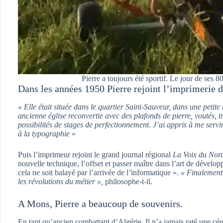
Pierre a toujours été sportif. Le jour de ses 80
Dans les années 1950 Pierre rejoint l’imprimerie 
« Elle était située dans le quartier Saint-Sauveur, dans une petit
ancienne église reconvertie avec des plafonds de pierre, voutés, trè
possibilités de stages de perfectionnement. J’ai appris à me servir
à la typographie
»
Puis l’imprimeur rejoint le grand journal régional
La Voix du Nor
nouvelle technique, l’offset et passer maître dans l’art de dévelop
cela ne soit balayé par l’arrivée de l’informatique ».
« Finalement
les révolutions du métier »,
philosophe-t-il.
A Mons, Pierre a beaucoup de souvenirs.
En tant qu’ancien combattant d’Algérie, Il n’a jamais raté une 