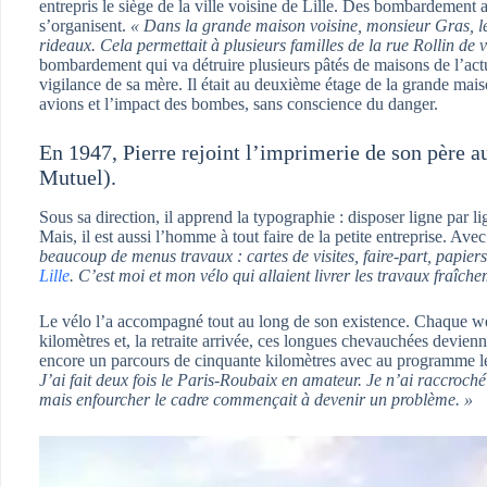
entrepris le siège de la ville voisine de Lille. Des bombardement
s’organisent.
« Dans la grande maison voisine, monsieur Gras, le 
rideaux. Cela permettait à plusieurs familles de la rue Rollin de v
bombardement qui va détruire plusieurs pâtés de maisons de l’actu
vigilance de sa mère. Il était au deuxième étage de la grande maison
avions et l’impact des bombes, sans conscience du danger.
En 1947, Pierre rejoint l’imprimerie de son père a
Mutuel).
Sous sa direction, il apprend la typographie : disposer ligne par l
Mais, il est aussi l’homme à tout faire de la petite entreprise. Avec 
beaucoup de menus travaux : cartes de visites, faire-part, papiers 
Lille
. C’est moi et mon vélo qui allaient livrer les travaux fraîc
Le vélo l’a accompagné tout au long de son existence. Chaque week
kilomètres et, la retraite arrivée, ces longues chevauchées devienn
encore un parcours de cinquante kilomètres avec au programme le
J’ai fait deux fois le Paris-Roubaix en amateur. Je n’ai raccroch
mais enfourcher le cadre commençait à devenir un problème. »