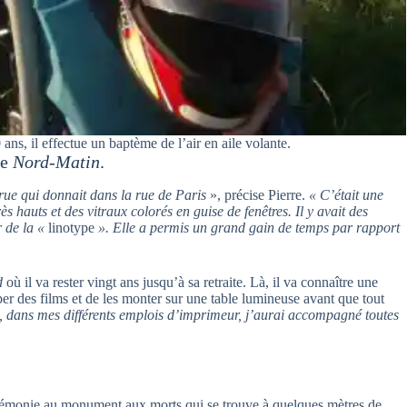
 ans, il effectue un baptème de l’air en aile volante.
de
Nord-Matin
.
e rue qui donnait dans la rue de Paris
», précise Pierre.
« C’était une
s hauts et des vitraux colorés en guise de fenêtres. Il y avait des
 de la «
linotype
». Elle a permis un grand gain de temps par rapport
d
où il va rester vingt ans jusqu’à sa retraite. Là, il va connaître une
per des films et de les monter sur une table lumineuse avant que tout
, dans mes différents emplois d’imprimeur, j’aurai accompagné toutes
cérémonie au monument aux morts qui se trouve à quelques mètres de