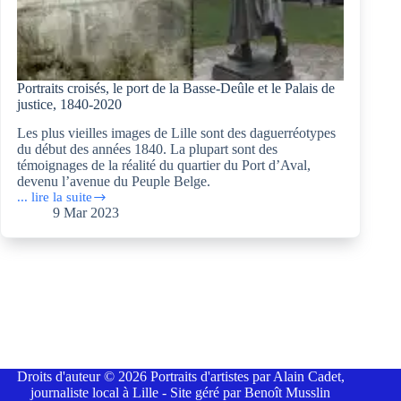
Portraits croisés, le port de la Basse-Deûle et le Palais de
justice, 1840-2020
Les plus vieilles images de Lille sont des daguerréotypes
du début des années 1840. La plupart sont des
témoignages de la réalité du quartier du Port d’Aval,
devenu l’avenue du Peuple Belge.
... lire la suite
Portraits
9 Mar 2023
croisés,
le
port
de
la
Basse-
Deûle
et
le
Palais
de
Droits d'auteur © 2026 Portraits d'artistes par Alain Cadet,
justice,
journaliste local à Lille - Site géré par Benoît Musslin