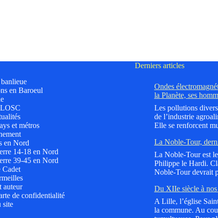
Derniers articles
t banlieue
Ondes électromagnéti
ns en Baroeul
la Planète, ses homm
le
 LOSC
Les pollutions divers
ualités
de l’industrie agroali
ys et métros
Elle se renforcent mu
nement
La Noble-Tour, dern
s en Nord
erre 14-18 en Nord
La Noble-Tour est le 
erre 39-45 en Nord
Philippe le Hardi. C
e Cadet
Noble-Tour devrait p
meilles
t auteur
Du XIIe siècle à nos 
rte de confidentialité
A Lille, l’église Sai
 site
la commune. Au cours