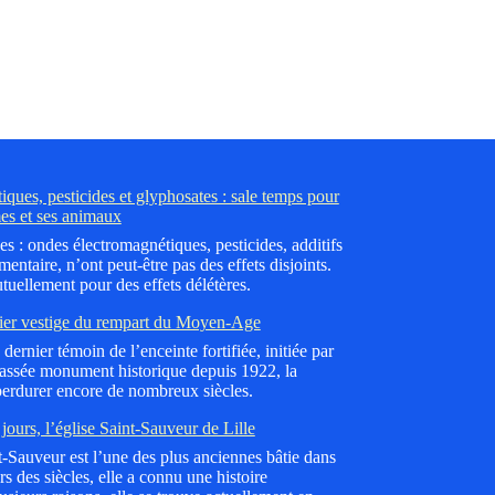
ques, pesticides et glyphosates : sale temps pour
es et ses animaux
es : ondes électromagnétiques, pesticides, additifs
mentaire, n’ont peut-être pas des effets disjoints.
tuellement pour des effets délétères.
ier vestige du rempart du Moyen-Age
dernier témoin de l’enceinte fortifiée, initiée par
lassée monument historique depuis 1922, la
erdurer encore de nombreux siècles.
jours, l’église Saint-Sauveur de Lille
nt-Sauveur est l’une des plus anciennes bâtie dans
 des siècles, elle a connu une histoire