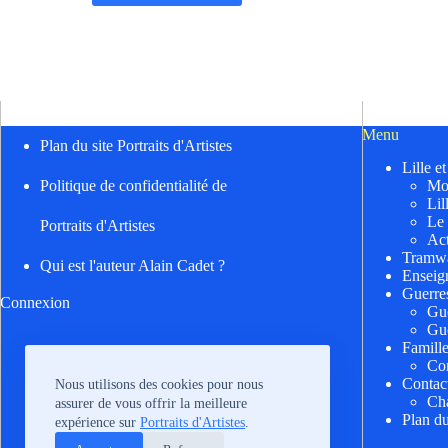
Menu
Plan du site Portraits d'Artistes
Lille e
Mo
Politique de confidentialité de
Lil
Le
Portraits d'Artistes
Act
Tramwa
Qui est l'auteur Alain Cadet ?
Enseig
Guerre
Connexion
Gu
Gu
Famill
Cor
Contac
Nous utilisons des cookies pour nous
Cha
assurer de vous offrir la meilleure
Plan du
expérience sur
Portraits d'Artistes
.