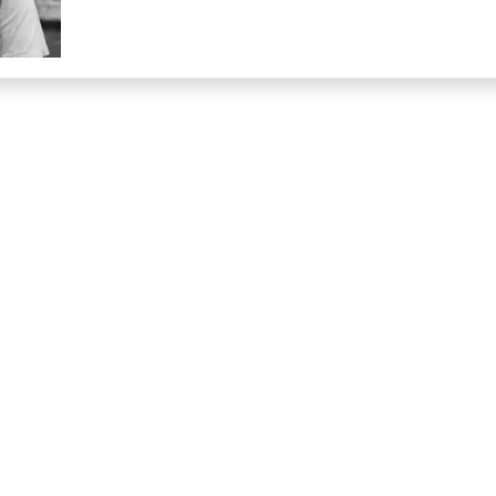
dit
« Le
Proc »,
Bouliste,
1957-
2020