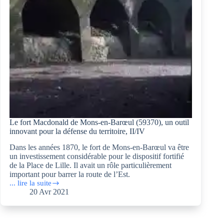
du
Camp
retranché
de
Lille,
I/IV
Le fort Macdonald de Mons-en-Barœul (59370), un outil
innovant pour la défense du territoire, II/IV
Dans les années 1870, le fort de Mons-en-Barœul va être
un investissement considérable pour le dispositif fortifié
de la Place de Lille. Il avait un rôle particulièrement
important pour barrer la route de l’Est.
... lire la suite
Le
20 Avr 2021
fort
Macdonald
de
Mons-