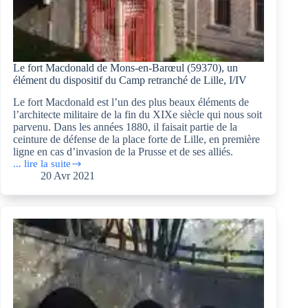
Le fort Macdonald de Mons-en-Barœul (59370), un
élément du dispositif du Camp retranché de Lille, I/IV
Le fort Macdonald est l’un des plus beaux éléments de
l’architecte militaire de la fin du XIXe siècle qui nous soit
parvenu. Dans les années 1880, il faisait partie de la
ceinture de défense de la place forte de Lille, en première
ligne en cas d’invasion de la Prusse et de ses alliés.
... lire la suite
Le
20 Avr 2021
fort
Macdonald
de
Mons-
en-
Barœul
(59370),
un
élément
du
dispositif