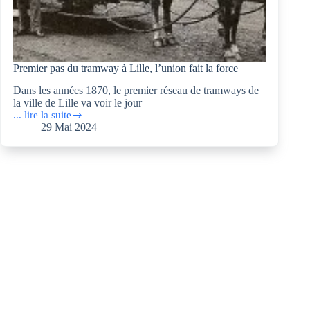
Premier pas du tramway à Lille, l’union fait la force
Dans les années 1870, le premier réseau de tramways de
la ville de Lille va voir le jour
... lire la suite
Premier
29 Mai 2024
pas
du
tramway
à
Lille,
l’union
fait
la
force