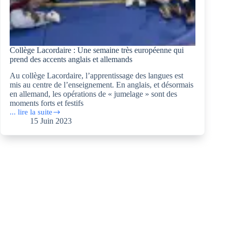
Collège Lacordaire : Une semaine très européenne qui
prend des accents anglais et allemands
Au collège Lacordaire, l’apprentissage des langues est
mis au centre de l’enseignement. En anglais, et désormais
en allemand, les opérations de « jumelage » sont des
moments forts et festifs
... lire la suite
Collège
15 Juin 2023
Lacordaire :
Une
semaine
très
européenne
qui
prend
des
accents
anglais
et
allemands