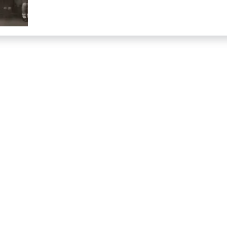
des
écoles
de
Lille »