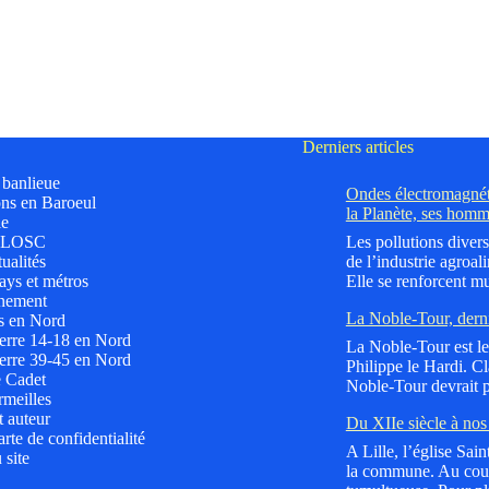
Derniers articles
t banlieue
Ondes électromagnéti
ns en Baroeul
la Planète, ses homm
le
 LOSC
Les pollutions divers
ualités
de l’industrie agroali
ys et métros
Elle se renforcent mu
nement
La Noble-Tour, dern
s en Nord
erre 14-18 en Nord
La Noble-Tour est le 
erre 39-45 en Nord
Philippe le Hardi. C
e Cadet
Noble-Tour devrait p
meilles
t auteur
Du XIIe siècle à nos 
rte de confidentialité
A Lille, l’église Sai
 site
la commune. Au cours