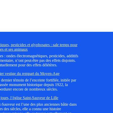
ques, pesticides et glyphosates : sale temps pour
es et ses animaux
es : ondes électromagnétiques, pesticides, additifs
mentaire, n’ont peut-être pas des effets disjoints.
tuellement pour des effets délétères.
ier vestige du rempart du Moyen-Age
dernier témoin de l’enceinte fortifiée, initiée par
lassée monument historique depuis 1922, la
erdurer encore de nombreux siècles.
jours, l’église Saint-Sauveur de Lille
nt-Sauveur est l’une des plus anciennes bâtie dans
 des siècles, elle a connu une histoire