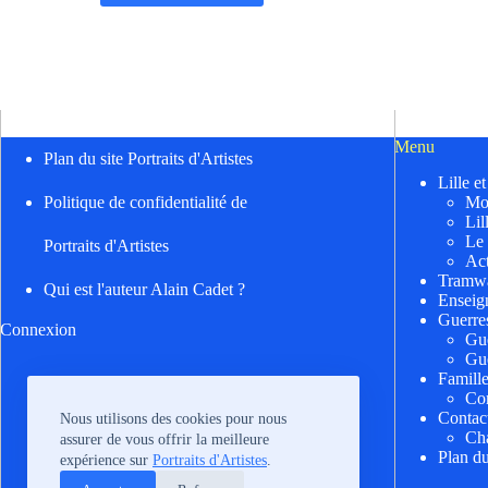
Menu
Plan du site Portraits d'Artistes
Lille e
Mo
Politique de confidentialité de
Lil
Le
Portraits d'Artistes
Act
Tramwa
Qui est l'auteur Alain Cadet ?
Enseig
Guerre
Connexion
Gu
Gu
Famill
Cor
Contac
Nous utilisons des cookies pour nous
Cha
assurer de vous offrir la meilleure
Plan du
expérience sur
Portraits d'Artistes
.