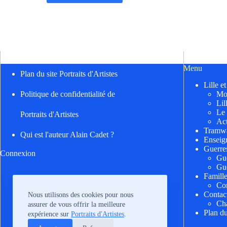
Menu
Plan du site Portraits d'Artistes
Lille e
Mo
Politique de confidentialité de
Lil
Le
Portraits d'Artistes
Act
Tramwa
Qui est l'auteur Alain Cadet ?
Enseig
Guerre
Connexion
Gu
Gu
Famill
Cor
Contac
Nous utilisons des cookies pour nous
Cha
assurer de vous offrir la meilleure
Plan du
expérience sur
Portraits d'Artistes
.