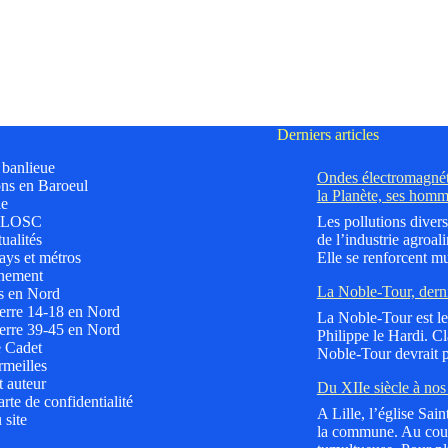
Derniers articles
t banlieue
Ondes électromagnéti
ns en Baroeul
la Planète, ses homm
le
 LOSC
Les pollutions divers
ualités
de l’industrie agroali
ys et métros
Elle se renforcent mu
nement
La Noble-Tour, dern
s en Nord
erre 14-18 en Nord
La Noble-Tour est le 
erre 39-45 en Nord
Philippe le Hardi. C
e Cadet
Noble-Tour devrait p
meilles
t auteur
Du XIIe siècle à nos 
rte de confidentialité
A Lille, l’église Sai
 site
la commune. Au cours