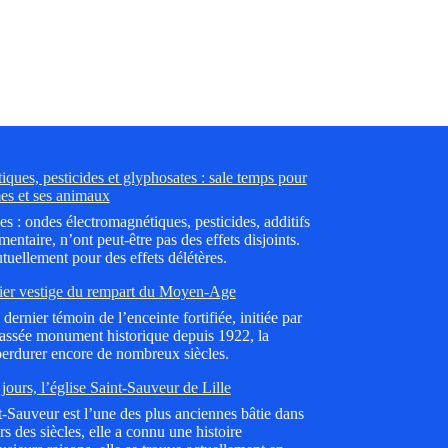
ques, pesticides et glyphosates : sale temps pour
es et ses animaux
es : ondes électromagnétiques, pesticides, additifs
mentaire, n’ont peut-être pas des effets disjoints.
tuellement pour des effets délétères.
ier vestige du rempart du Moyen-Age
dernier témoin de l’enceinte fortifiée, initiée par
lassée monument historique depuis 1922, la
erdurer encore de nombreux siècles.
jours, l’église Saint-Sauveur de Lille
nt-Sauveur est l’une des plus anciennes bâtie dans
 des siècles, elle a connu une histoire