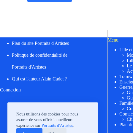
Menu
Plan du site Portraits d'Artistes
Lille e
Mo
Politique de confidentialité de
Lil
Le
Portraits d'Artistes
Act
Tramwa
Qui est l'auteur Alain Cadet ?
Enseig
Guerre
Connexion
Gu
Gu
Famill
Cor
Contac
Nous utilisons des cookies pour nous
Cha
assurer de vous offrir la meilleure
Plan du
expérience sur
Portraits d'Artistes
.