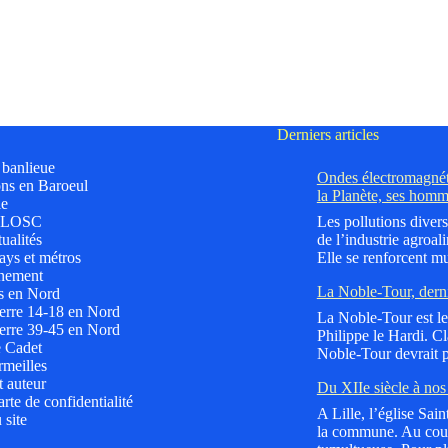
Derniers articles
t banlieue
Ondes électromagnéti
ns en Baroeul
la Planète, ses homm
le
 LOSC
Les pollutions divers
ualités
de l’industrie agroali
ys et métros
Elle se renforcent mu
nement
La Noble-Tour, dern
s en Nord
erre 14-18 en Nord
La Noble-Tour est le 
erre 39-45 en Nord
Philippe le Hardi. C
e Cadet
Noble-Tour devrait p
meilles
t auteur
Du XIIe siècle à nos 
rte de confidentialité
A Lille, l’église Sai
 site
la commune. Au cours