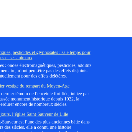
ques, pesticides et glyphosates : sale temps pour
es et ses animaux
es : ondes électromagnétiques, pesticides, additifs
mentaire, n’ont peut-être pas des effets disjoints.
tuellement pour des effets délétères.
ier vestige du rempart du Moyen-Age
dernier témoin de l’enceinte fortifiée, initiée par
lassée monument historique depuis 1922, la
erdurer encore de nombreux siècles.
jours, l’église Saint-Sauveur de Lille
nt-Sauveur est l’une des plus anciennes bâtie dans
 des siècles, elle a connu une histoire