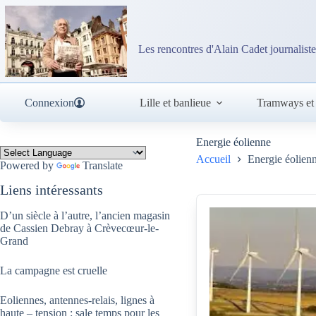
Passer
au
contenu
Les rencontres d'Alain Cadet journaliste
Connexion
Lille et banlieue
Tramways et
Energie éolienne
Accueil
Energie éolien
Powered by
Translate
Liens intéressants
D’un siècle à l’autre, l’ancien magasin
de Cassien Debray à Crèvecœur-le-
Grand
La campagne est cruelle
Eoliennes, antennes-relais, lignes à
haute – tension : sale temps pour les