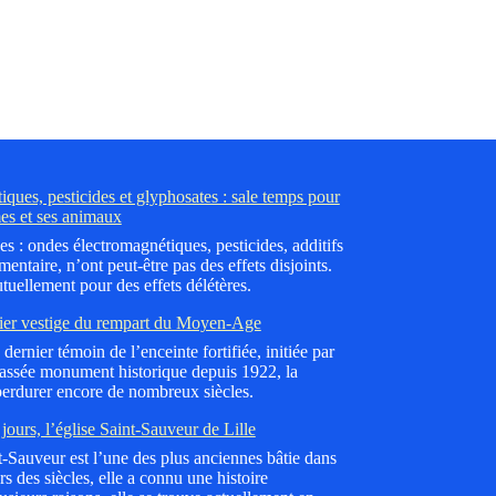
ques, pesticides et glyphosates : sale temps pour
es et ses animaux
es : ondes électromagnétiques, pesticides, additifs
mentaire, n’ont peut-être pas des effets disjoints.
tuellement pour des effets délétères.
ier vestige du rempart du Moyen-Age
dernier témoin de l’enceinte fortifiée, initiée par
lassée monument historique depuis 1922, la
erdurer encore de nombreux siècles.
jours, l’église Saint-Sauveur de Lille
nt-Sauveur est l’une des plus anciennes bâtie dans
 des siècles, elle a connu une histoire