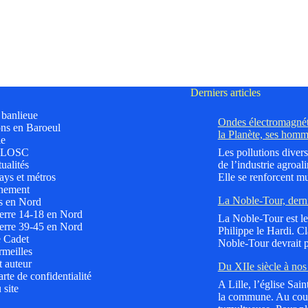
Derniers articles
t banlieue
Ondes électromagnéti
ns en Baroeul
la Planète, ses homm
le
 LOSC
Les pollutions divers
ualités
de l’industrie agroali
ys et métros
Elle se renforcent mu
nement
La Noble-Tour, dern
s en Nord
erre 14-18 en Nord
La Noble-Tour est le 
erre 39-45 en Nord
Philippe le Hardi. C
e Cadet
Noble-Tour devrait p
meilles
t auteur
Du XIIe siècle à nos 
rte de confidentialité
A Lille, l’église Sai
 site
la commune. Au cours