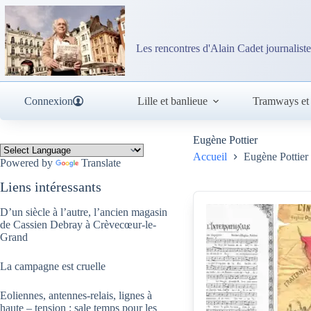
Passer
au
contenu
Les rencontres d'Alain Cadet journaliste
Connexion
Lille et banlieue
Tramways et
Eugène Pottier
Accueil
Eugène Pottier
Powered by
Translate
Liens intéressants
D’un siècle à l’autre, l’ancien magasin
de Cassien Debray à Crèvecœur-le-
Grand
La campagne est cruelle
Eoliennes, antennes-relais, lignes à
haute – tension : sale temps pour les