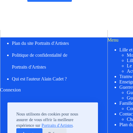
Menu
Plan du site Portraits d'Artistes
Lille e
Mo
Politique de confidentialité de
Lil
Le
Portraits d'Artistes
Act
Tramwa
Qui est l'auteur Alain Cadet ?
Enseig
Guerre
Connexion
Gu
Gu
Famill
Cor
Contac
Nous utilisons des cookies pour nous
Cha
assurer de vous offrir la meilleure
Plan du
expérience sur
Portraits d'Artistes
.