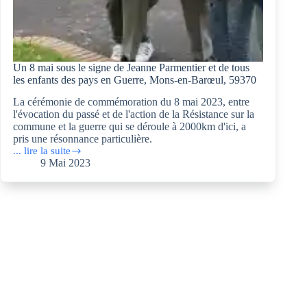
Un 8 mai sous le signe de Jeanne Parmentier et de tous
les enfants des pays en Guerre, Mons-en-Barœul, 59370
La cérémonie de commémoration du 8 mai 2023, entre
l'évocation du passé et de l'action de la Résistance sur la
commune et la guerre qui se déroule à 2000km d'ici, a
pris une résonnance particulière.
... lire la suite
Un
9 Mai 2023
8
mai
sous
le
signe
de
Jeanne
Parmentier
et
de
tous
les