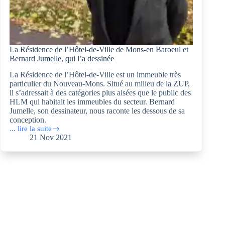
La Résidence de l’Hôtel-de-Ville de Mons-en Baroeul et
Bernard Jumelle, qui l’a dessinée
La Résidence de l’Hôtel-de-Ville est un immeuble très
particulier du Nouveau-Mons. Situé au milieu de la ZUP,
il s’adressait à des catégories plus aisées que le public des
HLM qui habitait les immeubles du secteur. Bernard
Jumelle, son dessinateur, nous raconte les dessous de sa
conception.
... lire la suite
La
21 Nov 2021
Résidence
de
l’Hôtel-
de-
Ville
de
Mons-
en
Baroeul
et