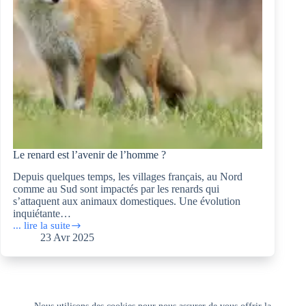
Le renard est l’avenir de l’homme ?
Depuis quelques temps, les villages français, au Nord
comme au Sud sont impactés par les renards qui
s’attaquent aux animaux domestiques. Une évolution
inquiétante…
... lire la suite
Le
23 Avr 2025
renard
est
l’avenir
de
l’homme ?