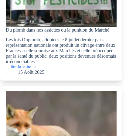
Du plomb dans nos assiettes ou la punition du Marché
Les lois Duplomb, adoptées le 8 juillet dernier par la
représentation nationale ont produit un clivage entre deux
Frances : celle soumise aux Marchés et celle préoccupée
par la santé du public, deux positions devenues désormais
irréconciliables
... lire la suite
Du
15 Août 2025
plomb
dans
nos
assiettes
ou
la
punition
du
Marché