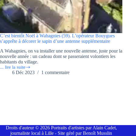
C’est bientôt Noël à Wahagnies (59). L’opérateur Bouygues
s’apprête à décorer le sapin d’une antenne supplémentaire
A Wahagnies, on va installer une nouvelle antenne, juste pour la
nouvelle année : un cadeau dont se passeraient volontiers les
habitants du village.
... lire la suite
C’est
6 Déc 2023
1 commentaire
bientôt
Noël
à
Wahagnies
(59).
L’opérateur
Bouygues
s’apprête
à
décorer
le
Droits d'auteur © 2026 Portraits d'artistes par Alain Cadet,
sapin
journaliste local à Lille - Site géré par Benoît Musslin