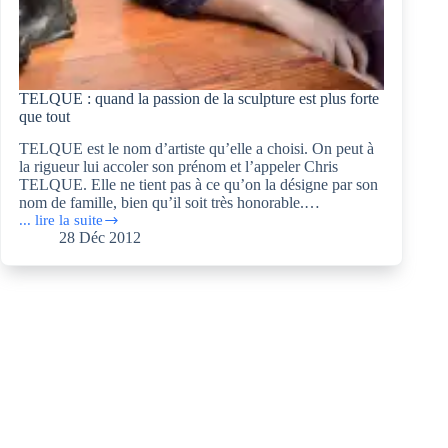
TELQUE : quand la passion de la sculpture est plus forte
que tout
TELQUE est le nom d’artiste qu’elle a choisi. On peut à
la rigueur lui accoler son prénom et l’appeler Chris
TELQUE. Elle ne tient pas à ce qu’on la désigne par son
nom de famille, bien qu’il soit très honorable.…
... lire la suite
TELQUE
28 Déc 2012
:
quand
la
passion
de
la
sculpture
est
plus
forte
que
tout