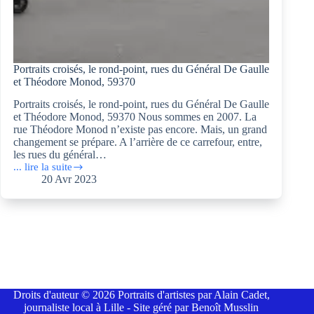
Portraits croisés, le rond-point, rues du Général De Gaulle
et Théodore Monod, 59370
Portraits croisés, le rond-point, rues du Général De Gaulle
et Théodore Monod, 59370 Nous sommes en 2007. La
rue Théodore Monod n’existe pas encore. Mais, un grand
changement se prépare. A l’arrière de ce carrefour, entre,
les rues du général…
... lire la suite
Portraits
20 Avr 2023
croisés,
le
rond-
point,
rues
du
Général
De
Gaulle
et
Droits d'auteur © 2026 Portraits d'artistes par Alain Cadet,
Théodore
journaliste local à Lille - Site géré par Benoît Musslin