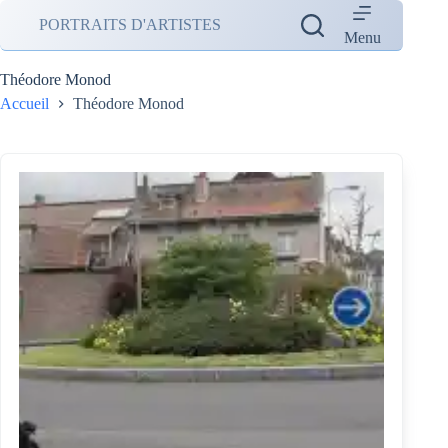
Passer
PORTRAITS D'ARTISTES
au
Menu
contenu
Théodore Monod
Accueil
Théodore Monod