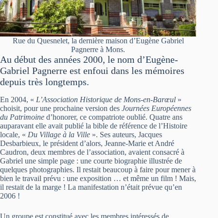
Rue du Quesnelet, la dernière maison d’Eugène Gabriel
Pagnerre à Mons.
Au début des années 2000, le nom d’Eugène-
Gabriel Pagnerre est enfoui dans les mémoires
depuis très longtemps.
En 2004, «
L’Association Historique de Mons-en-Barœul
»
choisit, pour une prochaine version des
Journées Européennes
du Patrimoine
d’honorer, ce compatriote oublié. Quatre ans
auparavant elle avait publié la bible de référence de l’Histoire
locale, «
Du Village à la Ville
». Ses auteurs, Jacques
Desbarbieux, le président d’alors, Jeanne-Marie et André
Caudron, deux membres de l’association, avaient consacré à
Gabriel une simple page : une courte biographie illustrée de
quelques photographies. Il restait beaucoup à faire pour mener à
bien le travail prévu : une exposition … et même un film ! Mais,
il restait de la marge ! La manifestation n’était prévue qu’en
2006 !
Un groupe est constitué avec les membres intéressés de