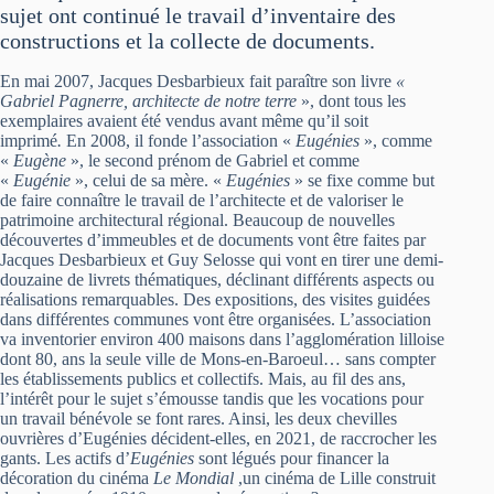
sujet ont continué le travail d’inventaire des
constructions et la collecte de documents.
En mai 2007, Jacques Desbarbieux fait paraître son livre
«
Gabriel Pagnerre, architecte de notre terre
», dont tous les
exemplaires avaient été vendus avant même qu’il soit
imprimé
.
En 2008, il fonde l’association «
Eugénies
», comme
«
Eugène
», le second prénom de Gabriel et comme
«
Eugénie
», celui de sa mère. «
Eugénies
» se fixe comme but
de faire connaître le travail de l’architecte et de valoriser le
patrimoine architectural régional. Beaucoup de nouvelles
découvertes d’immeubles et de documents vont être faites par
Jacques Desbarbieux et Guy Selosse qui vont en tirer une demi-
douzaine de livrets thématiques, déclinant différents aspects ou
réalisations remarquables. Des expositions, des visites guidées
dans différentes communes vont être organisées. L’association
va inventorier environ 400 maisons dans l’agglomération lilloise
dont 80, ans la seule ville de Mons-en-Baroeul… sans compter
les établissements publics et collectifs. Mais, au fil des ans,
l’intérêt pour le sujet s’émousse tandis que les vocations pour
un travail bénévole se font rares. Ainsi, les deux chevilles
ouvrières d’Eugénies décident-elles, en 2021, de raccrocher les
gants. Les actifs d’
Eugénies
sont légués pour financer la
décoration du cinéma
Le Mondial
,un cinéma de Lille construit