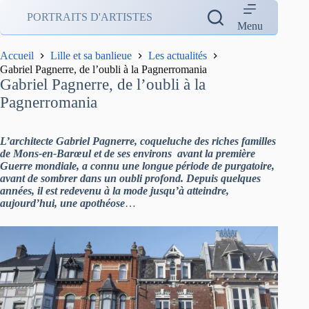
Passer
PORTRAITS D'ARTISTES
au
Menu
contenu
Accueil
Lille et sa banlieue
Les actualités
Gabriel Pagnerre, de l’oubli à la Pagnerromania
Gabriel Pagnerre, de l’oubli à la
Pagnerromania
L’architecte Gabriel Pagnerre, coqueluche des riches familles
de Mons-en-Barœul et de ses environs avant la première
Guerre mondiale, a connu une longue période de purgatoire,
avant de sombrer dans un oubli profond. Depuis quelques
années, il est redevenu à la mode jusqu’à atteindre,
aujourd’hui, une apothéose
…