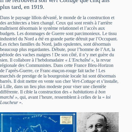
Il ne retrouvera son
Vert Cottage
que cinq ans
plus tard, en 1919.
Dans le paysage lillois dévasté, le monde de la construction et
des architectes a bien changé. Ceux qui sont restés à l’arrière
maîtrisent désormais le système relationnel et l’accès aux
budgets. Les dommages de Guerre sont parcimonieux. Le tissu
industriel du Nord a été en grande partie détruit par l’Occupant.
Les riches familles du Nord, jadis opulentes, sont désormais
beaucoup plus regardantes. Débute, pour l’homme de l’Art, la
période des vaches maigres ! De son côté, il n’y met guère du
sien. Il collabore à l’hebdomadaire
« L’Enchaîné »,
la revue
régionale des Communistes. Dans cette France Bleu-Horizon
de l’après-Guerre, ce Franc-maçon-rouge fait tache ! Les
marchés de prestige de la bourgeoisie locale lui sont désormais
barrés. Il doit mettre en vente son cher
Vert-Cottage
et s’installe,
à Lille, dans un lieu plus modeste pour viser une clientèle
différente. Il cible la construction des
« habitations à bon
marché »
, qui, avant l’heure, ressemblent à celles de la «
loi
Loucheur
».