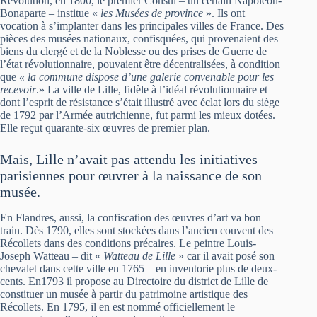
Révolution, en 1800, le premier Consul – un certain Napoléon-
Bonaparte – institue «
les Musées de province
». Ils ont
vocation à s’implanter dans les principales villes de France. Des
pièces des musées nationaux, confisquées, qui provenaient des
biens du clergé et de la Noblesse ou des prises de Guerre de
l’état révolutionnaire, pouvaient être décentralisées, à condition
que
« la commune dispose d’une galerie convenable pour les
recevoir
.» La ville de Lille, fidèle à l’idéal révolutionnaire et
dont l’esprit de résistance s’était illustré avec éclat lors du siège
de 1792 par l’Armée autrichienne, fut parmi les mieux dotées.
Elle reçut quarante-six œuvres de premier plan.
Mais, Lille n’avait pas attendu les initiatives
parisiennes pour œuvrer à la naissance de son
musée.
En Flandres, aussi, la confiscation des œuvres d’art va bon
train. Dès 1790, elles sont stockées dans l’ancien couvent des
Récollets dans des conditions précaires. Le peintre Louis-
Joseph Watteau – dit «
Watteau de Lille
» car il avait posé son
chevalet dans cette ville en 1765 – en inventorie plus de deux-
cents. En1793 il propose au Directoire du district de Lille de
constituer un musée à partir du patrimoine artistique des
Récollets. En 1795, il en est nommé officiellement le