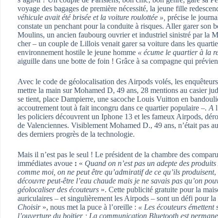
voyage des bagages de première nécessité, la jeune fille redescend
véhicule avait été brisée et la voiture roulottée »,
précise le journa
constate un penchant pour la conduite à risques. Aller garer son 
Moulins, un ancien faubourg ouvrier et industriel sinistré par la 
cher – un couple de Lillois venait garer sa voiture dans les quart
environnement hostile le jeune homme
« écume le quartier à la r
aiguille dans une botte de foin ! Grâce à sa compagne qui prévient
Avec le code de géolocalisation des Airpods volés, les enquêteur
mettre la main sur Mohamed D, 49 ans, 28 mentions au casier judic
se tient, place Dampierre, une sacoche Louis Vuitton en bandouli
accoutrement tout à fait incongru dans ce quartier populaire
–. A
les policiers découvrent un Iphone 13 et les fameux Airpods, dér
de Valenciennes. Visiblement Mohamed D., 49 ans, n’était pas au
des derniers progrès de la technologie.
Mais il n’est pas le seul ! Le président de la chambre des comparu
immédiates avoue
:
«
Quand on n’est pas un adepte des produits
comme moi, on ne peut être qu’admiratif de ce qu’ils produisent
,
découvre peut-être l’eau chaude mais je ne savais pas qu’on pouv
géolocaliser des écouteurs
». Cette publicité gratuite pour la mai
auriculaires – et singulièrement les Airpods – sont un défi pour la
Choisir
», nous met la puce à l’oreille :
« Les écouteurs émettent 
l’ouverture du boitier ; La communication Bluetooth est perman