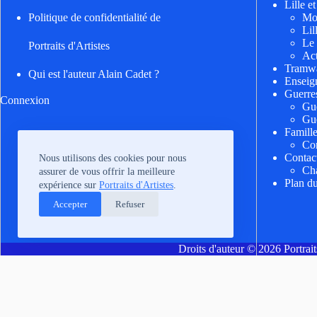
Lille e
Mo
Politique de confidentialité de
Lil
Le
Portraits d'Artistes
Act
Tramwa
Qui est l'auteur Alain Cadet ?
Enseig
Guerre
Connexion
Gu
Gu
Famill
Cor
Contac
Nous utilisons des cookies pour nous
Cha
assurer de vous offrir la meilleure
Plan du
expérience sur
Portraits d'Artistes
.
Accepter
Refuser
Droits d'auteur © 2026 Portraits