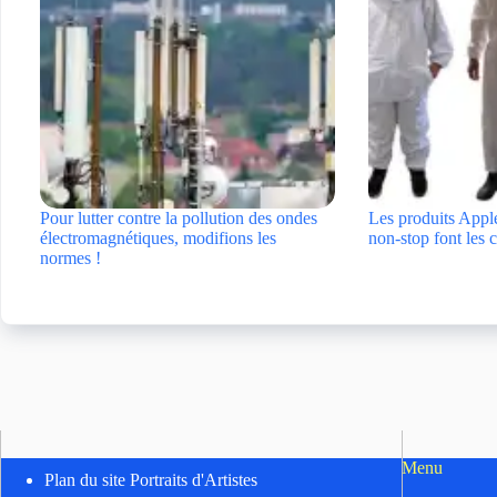
Pour lutter contre la pollution des ondes
Les produits Apple
électromagnétiques, modifions les
non-stop font les 
normes !
Menu
Plan du site Portraits d'Artistes