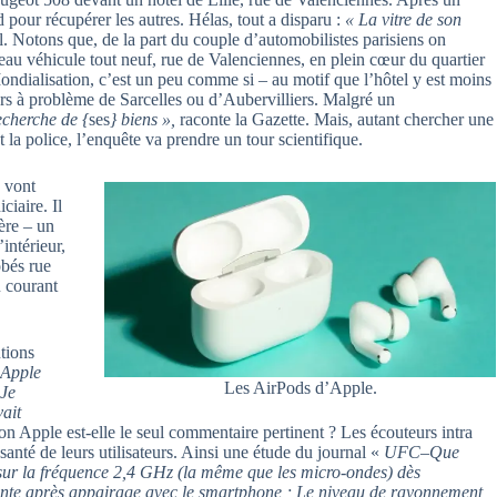
 pour récupérer les autres. Hélas, tout a disparu :
« La vitre de son
l. Notons que, de la part du couple d’automobilistes parisiens on
beau véhicule tout neuf, rue de Valenciennes, en plein cœur du quartier
Mondialisation, c’est un peu comme si – au motif que l’hôtel y est moins
iers à problème de Sarcelles ou d’Aubervilliers. Malgré un
echerche de {
ses
} biens »,
raconte la Gazette. Mais, autant chercher une
 la police, l’enquête va prendre un tour scientifique.
s vont
iaire. Il
ère – un
l’intérieur,
obés rue
 courant
tions
 Apple
Les AirPods d’Apple.
Je
ait
son Apple est-elle le seul commentaire pertinent ? Les écouteurs intra
 santé de leurs utilisateurs. Ainsi une étude du journal «
UFC
–
Que
sur la fréquence 2,4 GHz (la même que les micro-ondes) dès
ente après appairage avec le smartphone ; Le niveau de rayonnement