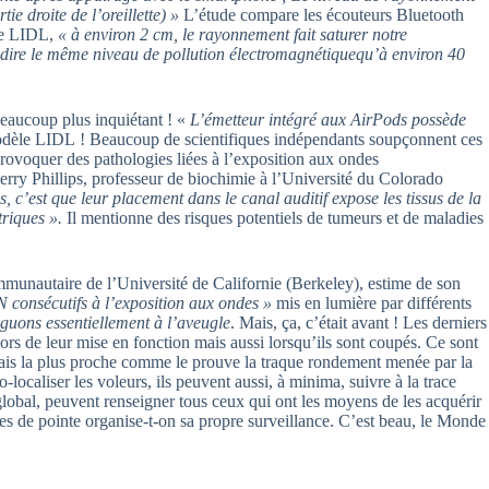
ie droite de l’oreillette) »
L’étude compare les écouteurs Bluetooth
le LIDL,
« à environ 2 cm, le rayonnement fait saturer notre
dire
le même niveau de pollution électromagnétiquequ’à environ 40
 beaucoup plus inquiétant ! «
L’émetteur intégré aux AirPods possède
 modèle LIDL ! Beaucoup de scientifiques indépendants soupçonnent ces
ovoquer des pathologies liées à l’exposition aux ondes
ry Phillips, professeur de biochimie à l’Université du Colorado
c’est que leur placement dans le canal auditif expose les tissus de la
triques ».
Il mentionne des risques potentiels de tumeurs et de maladies
mmunautaire de l’Université de Californie (Berkeley), estime de son
 consécutifs à l’exposition aux ondes »
mis en lumière par différents
iguons essentiellement à l’aveugle
. Mais, ça, c’était avant ! Les derniers
s de leur mise en fonction mais aussi lorsqu’ils sont coupés. Ce sont
ais la plus proche comme le prouve la traque rondement menée par la
-localiser les voleurs, ils peuvent aussi, à minima, suivre à la trace
global, peuvent renseigner tous ceux qui ont les moyens de les acquérir
gies de pointe organise-t-on sa propre surveillance. C’est beau, le Monde