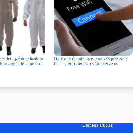
 et leur géolocalisation
Gare aux écouteurs et aux casques sans
choux gras de la presse.
fil… si vous tenez à votre cerveau.
Derniers articles