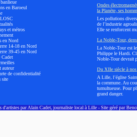
t banlieue
Ondes électromagnéti
ns en Baroeul
la Planète, ses homm
le
 LOSC
Les pollutions divers
ualités
de l’industrie agroali
ys et métros
Elle se renforcent mu
nement
La Noble-Tour, dern
s en Nord
erre 14-18 en Nord
La Noble-Tour est le 
erre 39-45 en Nord
Philippe le Hardi. C
e Cadet
Noble-Tour devrait p
meilles
t auteur
Du XIIe siècle à nos 
rte de confidentialité
A Lille, l’église Sai
 site
la commune. Au cours
tumultueuse. Pour plu
grand danger.
 d'artistes par Alain Cadet, journaliste local à Lille - Site géré par Ben