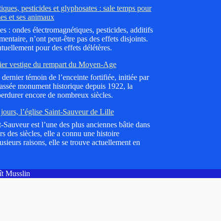
ques, pesticides et glyphosates : sale temps pour
es et ses animaux
es : ondes électromagnétiques, pesticides, additifs
mentaire, n’ont peut-être pas des effets disjoints.
tuellement pour des effets délétères.
ier vestige du rempart du Moyen-Age
dernier témoin de l’enceinte fortifiée, initiée par
lassée monument historique depuis 1922, la
erdurer encore de nombreux siècles.
jours, l’église Saint-Sauveur de Lille
nt-Sauveur est l’une des plus anciennes bâtie dans
 des siècles, elle a connu une histoire
sieurs raisons, elle se trouve actuellement en
oît Musslin