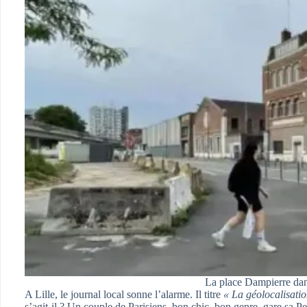
La place Dampierre dans
A Lille, le journal local sonne l’alarme. Il titre
« La géolocalisatio
s’agit-il ? Un couple de Parisiens, bon chic, bon genre, gare sa 