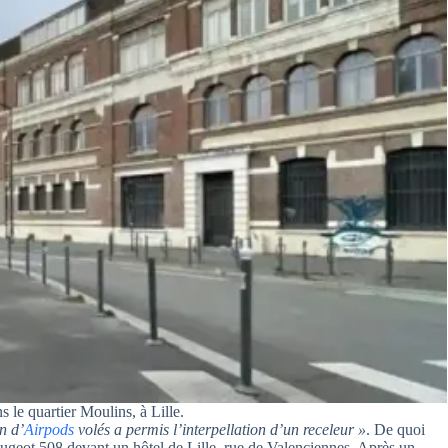
 le quartier Moulins, à Lille.
n d’
Airpods
volés a permis l’interpellation d’un receleur »
.
De quoi
Peugeot 508 devant un hôtel de Lille, rue de Valenciennes. Après un