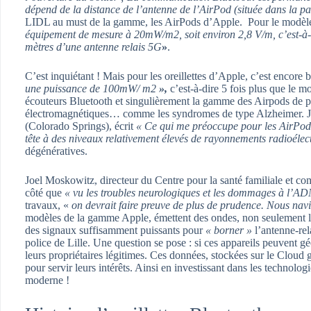
dépend de la distance de l’antenne de l’AirPod (située dans la part
LIDL au must de la gamme, les AirPods d’Apple. Pour le modè
équipement de mesure à 20mW/m2, soit environ 2,8 V/m, c’est-à-
mètres d’une antenne relais 5G
»
.
C’est inquiétant ! Mais pour les oreillettes d’Apple, c’est encore
une puissance de 100mW/ m2
»,
c’est-à-dire 5 fois plus que le
écouteurs Bluetooth et singulièrement la gamme des Airpods de pr
électromagnétiques… comme les syndromes de type Alzheimer. Jer
(Colorado Springs), écrit
« Ce qui me préoccupe pour les AirPods, 
tête à des niveaux relativement élevés de rayonnements radioélec
dégénératives.
Joel Moskowitz, directeur du Centre pour la santé familiale et co
côté que
« vu les troubles neurologiques et les dommages à l’ADN
travaux, «
on devrait faire preuve de plus de prudence. Nous nav
modèles de la gamme Apple, émettent des ondes, non seulement lor
des signaux suffisamment puissants pour
« borner »
l’antenne-rel
police de Lille. Une question se pose : si ces appareils peuvent géo
leurs propriétaires légitimes. Ces données, stockées sur le Cloud 
pour servir leurs intérêts. Ainsi en investissant dans les technolo
moderne !