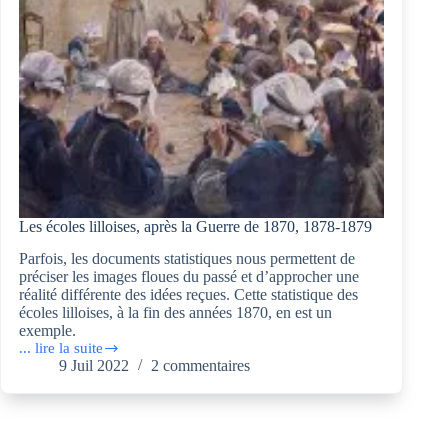
Ferry
Les écoles lilloises, après la Guerre de 1870, 1878-1879
Parfois, les documents statistiques nous permettent de
préciser les images floues du passé et d’approcher une
réalité différente des idées reçues. Cette statistique des
écoles lilloises, à la fin des années 1870, en est un
exemple.
... lire la suite
Les
9 Juil 2022
2 commentaires
écoles
lilloises,
après
la
Guerre