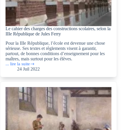
Le cahier des charges des constructions scolaires, selon la
IIIe République de Jules Ferry
Pour la IIIe République, l’école est devenue une chose
sérieuse. Ses textes et règlements visent à garantir,
partout, de bonnes conditions d’enseignement pour les
maîtres, mais surtout pour les élèves.
... lire la suite
Le
24 Juil 2022
cahier
des
charges
des
constructions
scolaires,
selon
la
IIIe
République
de
Jules