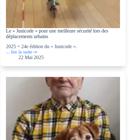
Le « Junicode » pour une meilleure sécurité lors des
déplacements urbains
2025 = 24e édition du « Junicode ».
... lire la suite
Le
22 Mai 2025
« Junicode »
pour
une
meilleure
sécurité
lors
des
déplacements
urbains