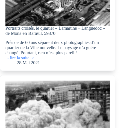
Portraits croisés, le quartier « Lamartine – Languedoc »
de Mons-en-Barœul, 59370
Près de de 60 ans séparent deux photographies d’un
quartier de la Ville nouvelle. Le paysage n’a guère
changé. Pourtant, rien n’est plus pareil !
... lire la suite
Portraits
28 Mai 2021
croisés,
le
quartier
«
Lamartine
–
Languedoc
»
de
Mons-
en-
Barœul,
59370