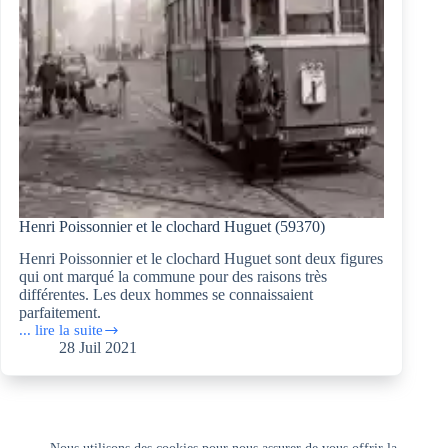
59780
Henri Poissonnier et le clochard Huguet (59370)
Henri Poissonnier et le clochard Huguet sont deux figures
qui ont marqué la commune pour des raisons très
différentes. Les deux hommes se connaissaient
parfaitement.
... lire la suite
Henri
28 Juil 2021
Poissonnier
et
le
clochard
Huguet
(59370)