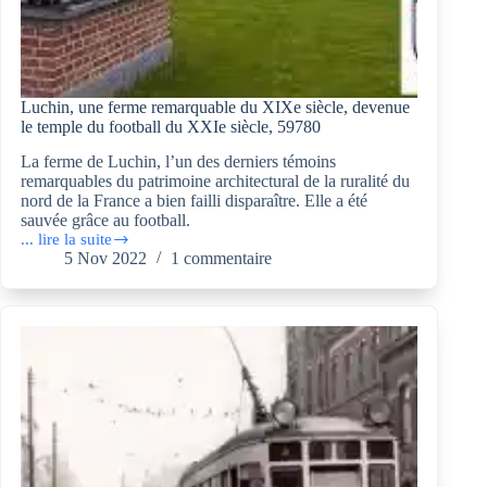
Luchin, une ferme remarquable du XIXe siècle, devenue
le temple du football du XXIe siècle, 59780
La ferme de Luchin, l’un des derniers témoins
remarquables du patrimoine architectural de la ruralité du
nord de la France a bien failli disparaître. Elle a été
sauvée grâce au football.
... lire la suite
Luchin,
5 Nov 2022
1 commentaire
une
ferme
remarquable
du
XIXe siècle,
devenue
le
temple
du
football
du
XXIe siècle,