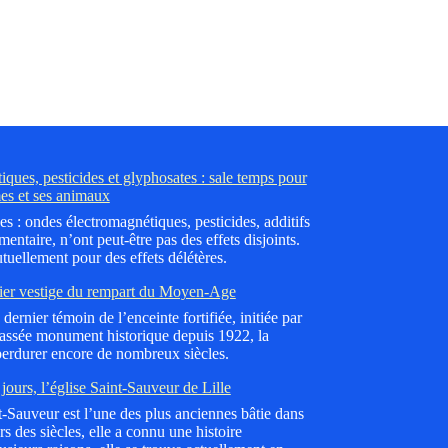
ques, pesticides et glyphosates : sale temps pour
es et ses animaux
es : ondes électromagnétiques, pesticides, additifs
mentaire, n’ont peut-être pas des effets disjoints.
tuellement pour des effets délétères.
ier vestige du rempart du Moyen-Age
dernier témoin de l’enceinte fortifiée, initiée par
lassée monument historique depuis 1922, la
erdurer encore de nombreux siècles.
jours, l’église Saint-Sauveur de Lille
nt-Sauveur est l’une des plus anciennes bâtie dans
 des siècles, elle a connu une histoire