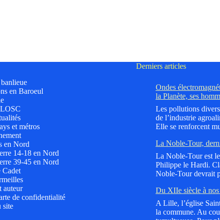
Derniers articles
t banlieue
Ondes électromagnéti
ns en Baroeul
la Planète, ses homm
le
 LOSC
Les pollutions divers
ualités
de l’industrie agroali
ys et métros
Elle se renforcent mu
nement
La Noble-Tour, dern
s en Nord
erre 14-18 en Nord
La Noble-Tour est le 
erre 39-45 en Nord
Philippe le Hardi. C
e Cadet
Noble-Tour devrait p
meilles
t auteur
Du XIIe siècle à nos 
rte de confidentialité
A Lille, l’église Sai
 site
la commune. Au cours