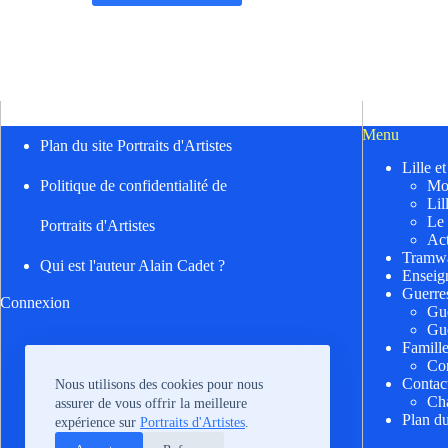
Menu
Plan du site Portraits d'Artistes
Lille e
Mo
Politique de confidentialité de
Lil
Le
Portraits d'Artistes
Act
Tramwa
Qui est l'auteur Alain Cadet ?
Enseig
Guerre
Connexion
Gu
Gu
Famill
Cor
Contac
Nous utilisons des cookies pour nous
Cha
assurer de vous offrir la meilleure
Plan du
expérience sur
Portraits d'Artistes
.