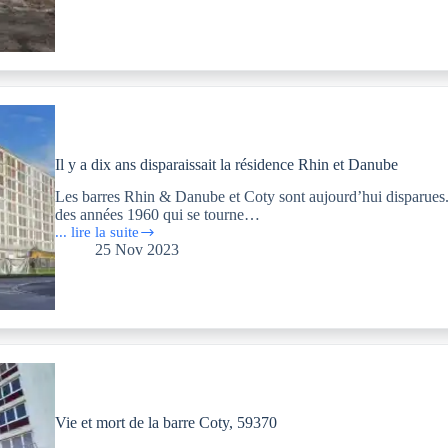
quand
un
immeuble
redevient
« foncier »,
Barre
Coty,
59370
Il y a dix ans disparaissait la résidence Rhin et Danube
Les barres Rhin & Danube et Coty sont aujourd’hui disparues.
des années 1960 qui se tourne…
... lire la suite
Il
25 Nov 2023
y
a
dix
ans
disparaissait
la
résidence
Rhin
et
Danube
Vie et mort de la barre Coty, 59370