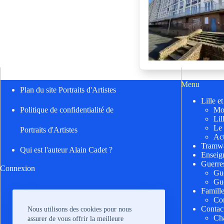
Menu
Plan du site Portraits d'Artistes
Lille e
Mo
Politique de confidentialité de
Lil
Le
Portraits d'Artistes
Act
Tramwa
Qui est l'auteur Alain Cadet ?
Enseig
Guerre
Connexion
Gu
Gu
Famill
Cor
Contac
Nous utilisons des cookies pour nous
Cha
assurer de vous offrir la meilleure