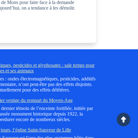
 de Mons pour faire face à la demande
jourd’hui, on a tendance à les démolir.
ques, pesticides et glyphosates : sale temps pour
es et ses animaux
es : ondes électromagnétiques, pesticides, additifs
mentaire, n’ont peut-être pas des effets disjoints.
tuellement pour des effets délétères.
ier vestige du rempart du Moyen-Age
dernier témoin de l’enceinte fortifiée, initiée par
lassée monument historique depuis 1922, la
erdurer encore de nombreux siècles.
jours, l’église Saint-Sauveur de Lille
nt-Sauveur est l’une des plus anciennes bâtie dans