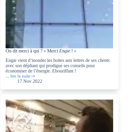
On dit merci à qui ? « Merci
Engie
! »
Engie vient d’inonder les boites aux lettres de ses clients
avec son dépliant qui prodigue ses conseils pour
économiser de l’énergie. Ebouriffant !
... lire la suite
On
17 Nov 2022
dit
merci
à
qui ?
« Merci
Engie
! »