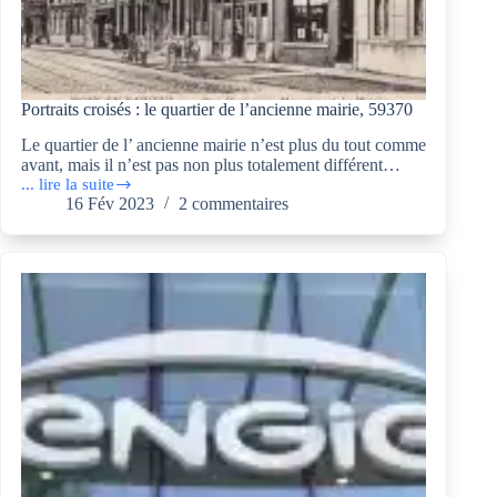
Portraits croisés : le quartier de l’ancienne mairie, 59370
Le quartier de l’ ancienne mairie n’est plus du tout comme
avant, mais il n’est pas non plus totalement différent…
... lire la suite
Portraits
16 Fév 2023
2 commentaires
croisés :
le
quartier
de
l’ancienne
mairie,
59370