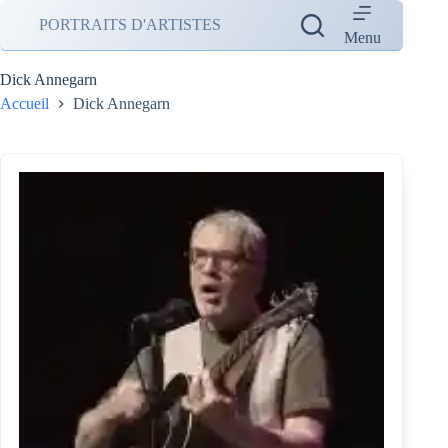
Passer
PORTRAITS D'ARTISTES
au
Menu
contenu
Dick Annegarn
Accueil
Dick Annegarn