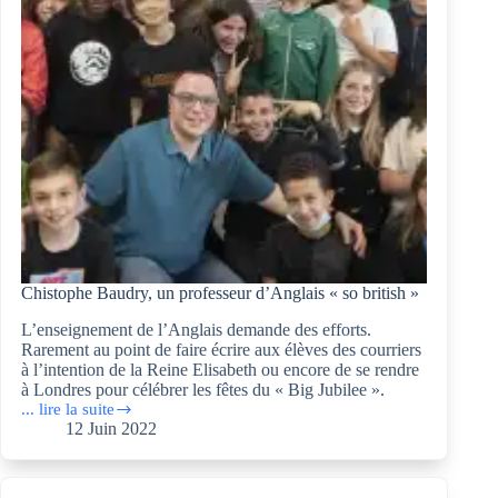
Chistophe Baudry, un professeur d’Anglais « so british »
L’enseignement de l’Anglais demande des efforts.
Rarement au point de faire écrire aux élèves des courriers
à l’intention de la Reine Elisabeth ou encore de se rendre
à Londres pour célébrer les fêtes du « Big Jubilee ».
... lire la suite
Chistophe
12 Juin 2022
Baudry,
un
professeur
d’Anglais « so