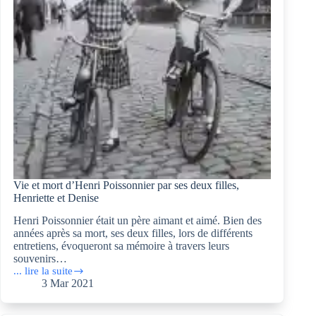
Vie et mort d’Henri Poissonnier par ses deux filles,
Henriette et Denise
Henri Poissonnier était un père aimant et aimé. Bien des
années après sa mort, ses deux filles, lors de différents
entretiens, évoqueront sa mémoire à travers leurs
souvenirs…
... lire la suite
Vie
3 Mar 2021
et
mort
d’Henri