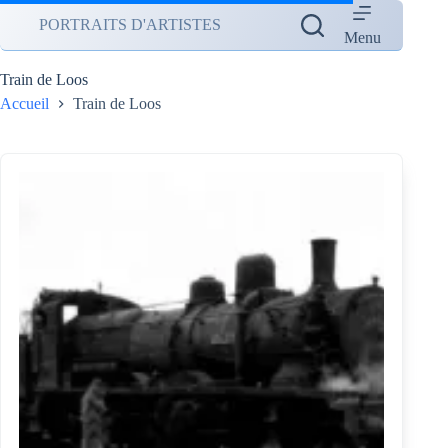
Passer
PORTRAITS D'ARTISTES
au
Menu
contenu
Train de Loos
Accueil
Train de Loos