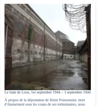
Poissonnier
par
ses
deux
filles,
Henriette
et
Denise
Le train de Loos, 1er septembre 1944 – 3 septembre 1944
À propos de la déportation de Henri Poissonnier, mort
d’épuisement sous les coups de ses tortionnaires, nous