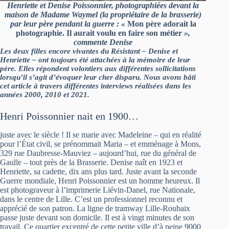
Henriette et Denise Poissonnier, photographiées devant la
maison de Madame Waymel (la propriétaire de la brasserie)
par leur père pendant la guerre : «
Mon père adorait la
photographie. Il aurait voulu en faire son métier
»,
commente Denise
Les deux filles encore vivantes du Résistant – Denise et
Henriette – ont toujours été attachées à la mémoire de leur
père. Elles répondent volontiers aux différentes sollicitations
lorsqu’il s’agit d’évoquer leur cher disparu. Nous avons bâti
cet article à travers différentes interviews réalisées dans les
années 2000, 2010 et 2021.
Henri Poissonnier nait en 1900…
juste avec le siècle ! Il se marie avec Madeleine – qui en réalité
pour l’État civil, se prénommait Maria – et emménage à Mons,
329 rue Daubresse-Mauviez – aujourd’hui, rue du général de
Gaulle – tout près de la Brasserie. Denise naît en 1923 et
Henriette, sa cadette, dix ans plus tard. Juste avant la seconde
Guerre mondiale, Henri Poissonnier est un homme heureux. Il
est photograveur à l’imprimerie Liévin-Danel, rue Nationale,
dans le centre de Lille. C’est un professionnel reconnu et
apprécié de son patron. La ligne de tramway Lille-Roubaix
passe juste devant son domicile. Il est à vingt minutes de son
travail. Ce quartier excentré de cette petite ville d’à peine 9000