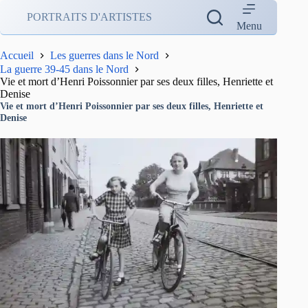
Passer
PORTRAITS D'ARTISTES
au
Menu
contenu
Accueil
Les guerres dans le Nord
La guerre 39-45 dans le Nord
Vie et mort d’Henri Poissonnier par ses deux filles, Henriette et
Denise
Vie et mort d’Henri Poissonnier par ses deux filles, Henriette et
Denise