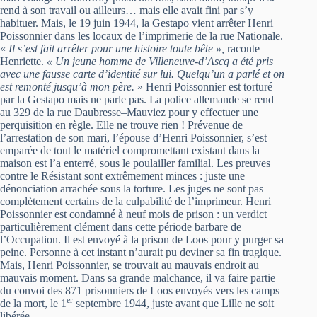
rend à son travail ou ailleurs… mais elle avait fini par s’y
habituer. Mais, le 19 juin 1944, la Gestapo vient arrêter Henri
Poissonnier dans les locaux de l’imprimerie de la rue Nationale.
«
Il s’est fait arrêter pour une histoire toute bête »,
raconte
Henriette.
« Un jeune homme de Villeneuve-d’Ascq a été pris
avec une fausse carte d’identité sur lui. Quelqu’un a parlé et on
est remonté jusqu’à mon père.
» Henri Poissonnier est torturé
par la Gestapo mais ne parle pas. La police allemande se rend
au 329 de la rue Daubresse–Mauviez pour y effectuer une
perquisition en règle. Elle ne trouve rien ! Prévenue de
l’arrestation de son mari, l’épouse d’Henri Poissonnier, s’est
emparée de tout le matériel compromettant existant dans la
maison est l’a enterré, sous le poulailler familial. Les preuves
contre le Résistant sont extrêmement minces : juste une
dénonciation arrachée sous la torture. Les juges ne sont pas
complètement certains de la culpabilité de l’imprimeur. Henri
Poissonnier est condamné à neuf mois de prison : un verdict
particulièrement clément dans cette période barbare de
l’Occupation. Il est envoyé à la prison de Loos pour y purger sa
peine. Personne à cet instant n’aurait pu deviner sa fin tragique.
Mais, Henri Poissonnier, se trouvait au mauvais endroit au
mauvais moment. Dans sa grande malchance, il va faire partie
du convoi des 871 prisonniers de Loos envoyés vers les camps
er
de la mort, le 1
septembre 1944, juste avant que Lille ne soit
libérée.