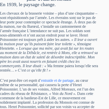
En 1939, le paysage change.
Les chevaux de la brasserie voisine – plus d’une cinquantaine –
sont réquisitionnés par l’armée. Les riverains sont sur le pas de
leur porte pour contempler ce spectacle étrange. À deux pas de
la maison, rue du Barœul, s’installe un cantonnement de
l’armée française L’intendance ne suit pas. Les soldats sont
sous-alimentés et n’ont aucun endroit pour se laver. Henri
Poissonnier est toujours prêt à aider les autres.
« Il leur a ouvert
la maison pour qu’ils puissent faire leur toilette »,
témoigne
Henriette.
« Lorsque que ma mère, qui avait fui sur les routes
au moment de la Débâcle, est rentrée à Mons, elle a retrouvé sa
maison dans un état de saleté de désordre indescriptible. Mon
père les avait aussi nourris en faisant crédit chez les
commerçants. Il leur disait : «
Ma femme paiera lorsqu’elle sera
rentrée
…
» C’est ce qu’elle fit ! »
C’est peut-être cet esprit d’
entraide et de partage
, au cœur
même de sa personnalité, qui causera la perte d’Henri
Poissonnier. L’un de ses voisins, Alfred Moreaux, est l’un des
cadres du réseau de Résistance,
« Voix du Nord ».
Dans cette
commune de la banlieue-Est de Lille
,
ce mouvement est
solidement implanté. La profession du Monsois est connue de
tous. Henri Poissonnier, sollicité par son voisin va accepter de