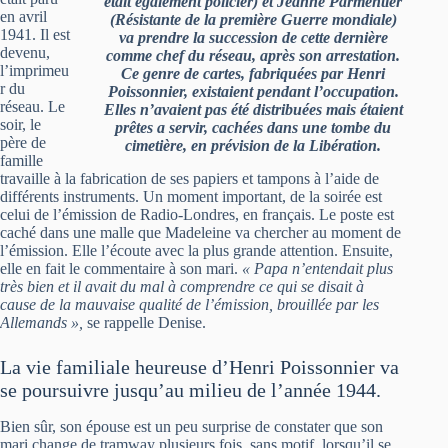
était également policier) et Jeanne Parmentier
en avril
(Résistante de la première Guerre mondiale)
1941. Il est
va prendre la succession de cette dernière
devenu,
comme chef du réseau, après son arrestation.
l’imprimeu
Ce genre de cartes, fabriquées par Henri
r du
Poissonnier, existaient pendant l’occupation.
réseau. Le
Elles n’avaient pas été distribuées mais étaient
soir, le
prêtes a servir, cachées dans une tombe du
père de
cimetière, en prévision de la Libération.
famille
travaille à la fabrication de ses papiers et tampons à l’aide de
différents instruments. Un moment important, de la soirée est
celui de l’émission de Radio-Londres, en français. Le poste est
caché dans une malle que Madeleine va chercher au moment de
l’émission. Elle l’écoute avec la plus grande attention. Ensuite,
elle en fait le commentaire à son mari.
« Papa n’entendait plus
très bien et il avait du mal à comprendre ce qui se disait à
cause de la mauvaise qualité de l’émission, brouillée par les
Allemands »,
se rappelle Denise.
La vie familiale heureuse d’Henri Poissonnier va
se poursuivre jusqu’au milieu de l’année 1944.
Bien sûr, son épouse est un peu surprise de constater que son
mari change de tramway plusieurs fois, sans motif, lorsqu’il se