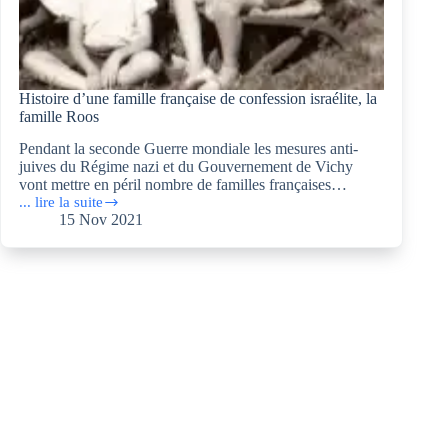
Histoire d’une famille française de confession israélite, la
famille Roos
Pendant la seconde Guerre mondiale les mesures anti-
juives du Régime nazi et du Gouvernement de Vichy
vont mettre en péril nombre de familles françaises…
... lire la suite
Histoire
15 Nov 2021
d’une
famille
française
de
confession
israélite,
la
famille
Roos