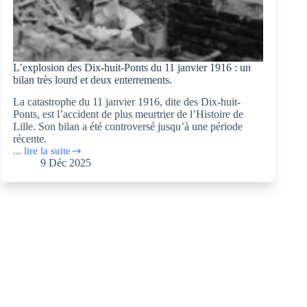
L’explosion des Dix-huit-Ponts du 11 janvier 1916 : un
bilan très lourd et deux enterrements.
La catastrophe du 11 janvier 1916, dite des Dix-huit-
Ponts, est l’accident de plus meurtrier de l’Histoire de
Lille. Son bilan a été controversé jusqu’à une période
récente.
... lire la suite
L’explosion
9 Déc 2025
des
Dix-
huit-
Ponts
du
11
janvier
1916 :
un
bilan
très
lourd