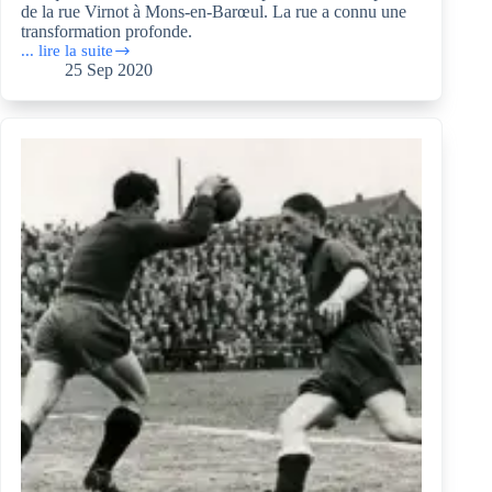
de la rue Virnot à Mons-en-Barœul. La rue a connu une
transformation profonde.
... lire la suite
Portraits
25 Sep 2020
croisés
:
l’avenue
Virnot
(59370)