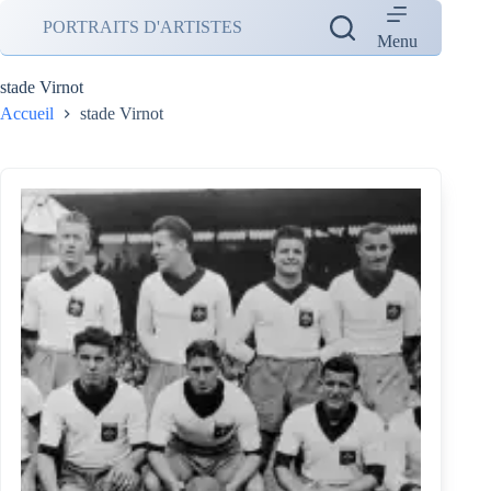
Passer
PORTRAITS D'ARTISTES
au
Menu
contenu
stade Virnot
Accueil
stade Virnot