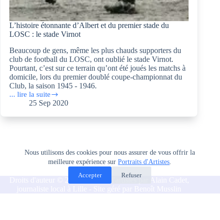
L’histoire étonnante d’Albert et du premier stade du
LOSC : le stade Virnot
Beaucoup de gens, même les plus chauds supporters du
club de football du LOSC, ont oublié le stade Virnot.
Pourtant, c’est sur ce terrain qu’ont été joués les matchs à
domicile, lors du premier doublé coupe-championnat du
Club, la saison 1945 - 1946.
... lire la suite
L’histoire
25 Sep 2020
étonnante
d’Albert
et
du
premier
stade
Nous utilisons des cookies pour nous assurer de vous offrir la
du
meilleure expérience sur
Portraits d'Artistes
.
LOSC
:
Accepter
Refuser
Droits d'auteur © 2026 Portraits d'artistes par Alain Cadet,
le
journaliste local à Lille - Site géré par Benoît Musslin
stade
Virnot