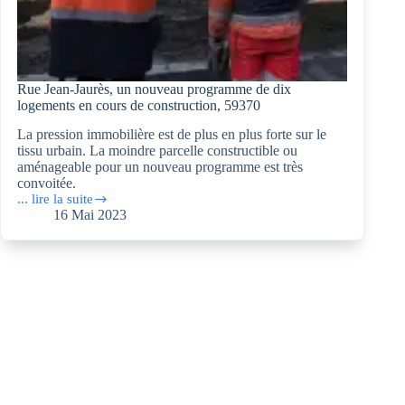
Rue Jean-Jaurès, un nouveau programme de dix
logements en cours de construction, 59370
La pression immobilière est de plus en plus forte sur le
tissu urbain. La moindre parcelle constructible ou
aménageable pour un nouveau programme est très
convoitée.
... lire la suite
Rue
16 Mai 2023
Jean-
Jaurès,
un
nouveau
programme
de
dix
logements
en
cours
de
construction,