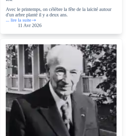
Avec le printemps, on célèbre la fête de la laïcité autour
d'un arbre planté il y a deux ans.
... lire la suite
A
11 Avr 2026
l’école
Hélène
Boucher,
La
laïcité
est
un
partage
et
une
fête