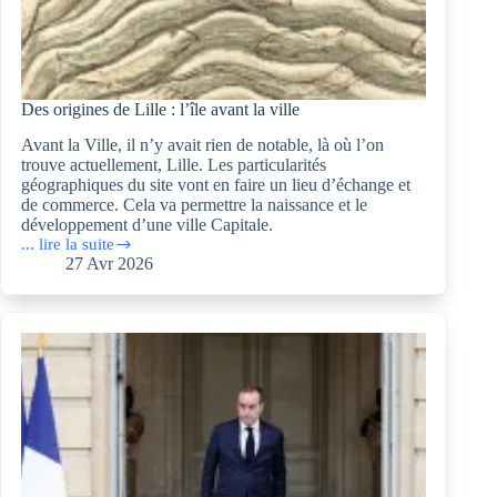
Des origines de Lille : l’île avant la ville
Avant la Ville, il n’y avait rien de notable, là où l’on
trouve actuellement, Lille. Les particularités
géographiques du site vont en faire un lieu d’échange et
de commerce. Cela va permettre la naissance et le
développement d’une ville Capitale.
... lire la suite
Des
27 Avr 2026
origines
de
Lille :
l’île
avant
la
ville