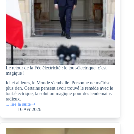
Le retour de la Fée électricité : le tout-électrique, c’est
magique !
Ici et ailleurs, le Monde s’emballe. Personne ne maîtrise
plus rien. Certains pensent avoir trouvé le remède avec le
tout-électrique, la solution magique pour des lendemains
radieux.
... lire la suite
Le
16 Avr 2026
retour
de
la
Fée
électricité :