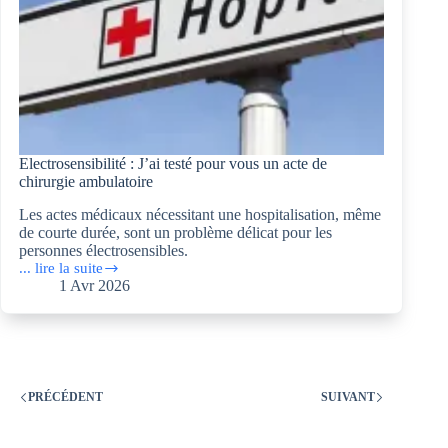
Electrosensibilité : J’ai testé pour vous un acte de
chirurgie ambulatoire
Les actes médicaux nécessitant une hospitalisation, même
de courte durée, sont un problème délicat pour les
personnes électrosensibles.
... lire la suite
Electrosensibilité :
1 Avr 2026
J’ai
testé
pour
vous
un
acte
de
PRÉCÉDENT
SUIVANT
chirurgie
ambulatoire