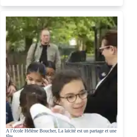
d’un
demi-
siècle
d’action
caritative
A l’école Hélène Boucher, La laïcité est un partage et une
fête