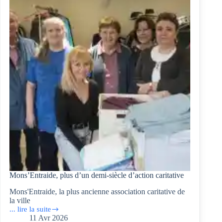
le
tout-
électrique,
c’est
magique !
Mons’Entraide, plus d’un demi-siècle d’action caritative
Mons'Entraide, la plus ancienne association caritative de
la ville
... lire la suite
Mons’Entraide,
11 Avr 2026
plus