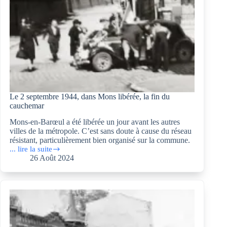
Le 2 septembre 1944, dans Mons libérée, la fin du
cauchemar
Mons-en-Barœul a été libérée un jour avant les autres
villes de la métropole. C’est sans doute à cause du réseau
résistant, particulièrement bien organisé sur la commune.
... lire la suite
Le
26 Août 2024
2
septembre
1944,
dans
Mons
libérée,
la
fin