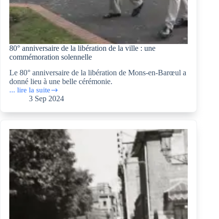
80° anniversaire de la libération de la ville : une
commémoration solennelle
Le 80° anniversaire de la libération de Mons-en-Barœul a
donné lieu à une belle cérémonie.
... lire la suite
80°
3 Sep 2024
anniversaire
de
la
libération
de
la
ville :
une
commémoration
solennelle