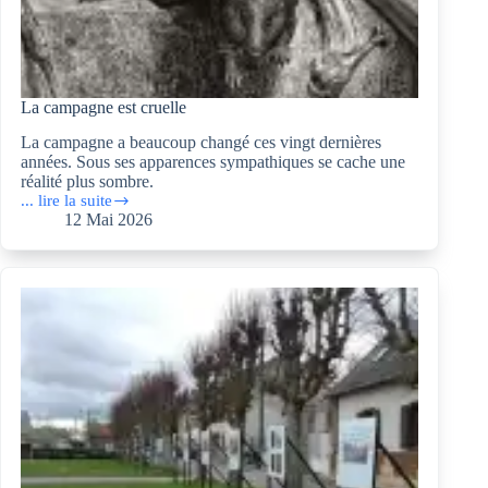
La campagne est cruelle
La campagne a beaucoup changé ces vingt dernières
années. Sous ses apparences sympathiques se cache une
réalité plus sombre.
... lire la suite
La
12 Mai 2026
campagne
est
cruelle