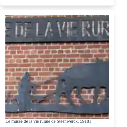
–
2014,
agriculteur
et
artiste,
est
né
il
y
a
cent
ans
Le musée de la vie rurale de Steenwerck, 59181