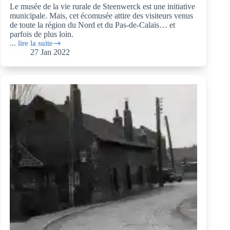
Le musée de la vie rurale de Steenwerck est une initiative
municipale. Mais, cet écomusée attire des visiteurs venus
de toute la région du Nord et du Pas-de-Calais… et
parfois de plus loin.
... lire la suite
Le
27 Jan 2022
musée
de
la
vie
rurale
de
Steenwerck, 59181