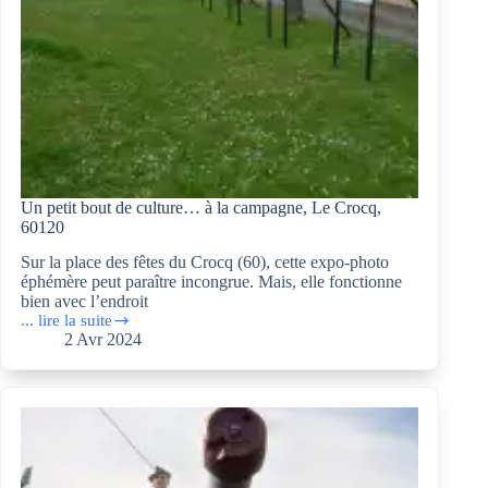
Un petit bout de culture… à la campagne, Le Crocq,
60120
Sur la place des fêtes du Crocq (60), cette expo-photo
éphémère peut paraître incongrue. Mais, elle fonctionne
bien avec l’endroit
... lire la suite
Un
2 Avr 2024
petit
bout
de
culture…
à
la
campagne,
Le