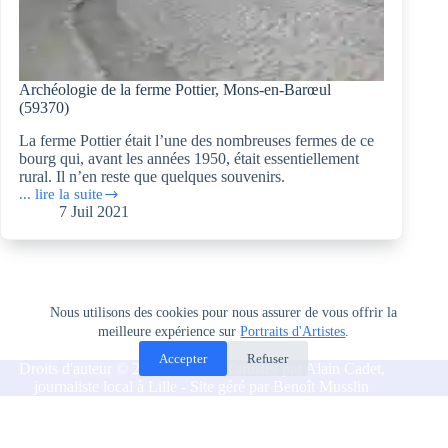
Archéologie de la ferme Pottier, Mons-en-Barœul
(59370)
La ferme Pottier était l’une des nombreuses fermes de ce
bourg qui, avant les années 1950, était essentiellement
rural. Il n’en reste que quelques souvenirs.
... lire la suite
Archéologie
7 Juil 2021
de
la
ferme
Pottier,
Mons-
en-
Nous utilisons des cookies pour nous assurer de vous offrir la
Barœul
meilleure expérience sur
Portraits d'Artistes
.
(59370)
Accepter
Refuser
Droits d'auteur © 2026 Portraits d'artistes par Alain Cadet,
journaliste local à Lille - Site géré par Benoît Musslin