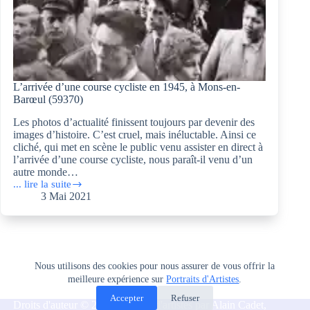
L’arrivée d’une course cycliste en 1945, à Mons-en-
Barœul (59370)
Les photos d’actualité finissent toujours par devenir des
images d’histoire. C’est cruel, mais inéluctable. Ainsi ce
cliché, qui met en scène le public venu assister en direct à
l’arrivée d’une course cycliste, nous paraît-il venu d’un
autre monde…
... lire la suite
L’arrivée
3 Mai 2021
d’une
course
cycliste
en
1945,
à
Nous utilisons des cookies pour nous assurer de vous offrir la
Mons-
meilleure expérience sur
Portraits d'Artistes
.
en-
Barœul
Accepter
Refuser
Droits d'auteur © 2026 Portraits d'artistes par Alain Cadet,
(59370)