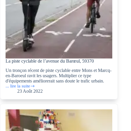
La piste cyclable de l’avenue du Barœul, 59370
Un tronçon récent de piste cyclable entre Mons et Marcq-
en-Baroeul ravit les usagers. Multiplier ce type
d'équipements améliorerait sans doute le trafic urbain.
... lire la suite
La
23 Août 2022
piste
cyclable
de
l’avenue
du
Barœul,
59370