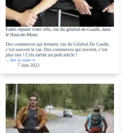
Faites réparer votre vélo, rue du général-de-Gaulle, dans
le Haut-de-Mons
Des commerces qui ferment, rue du Général De Gaulle,
c’est souvent le cas. Des commerces qui ouvrent, c’est
plus rare ! Cela mérite un petit article !
... lire la suite
Faites
7 Juin 2023
réparer
votre
vélo,
rue
du
général-
de-
Gaulle,
dans
le
Haut-
de-
Mons