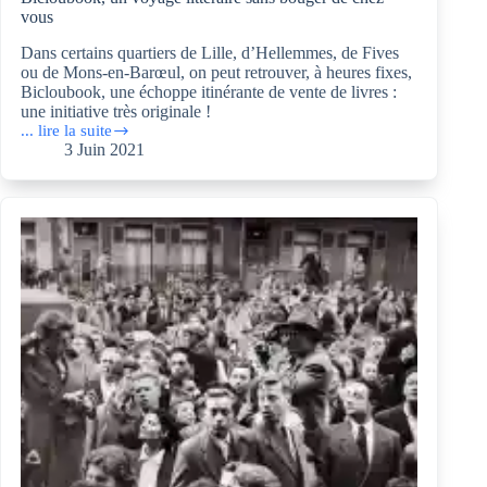
vous
Dans certains quartiers de Lille, d’Hellemmes, de Fives
ou de Mons-en-Barœul, on peut retrouver, à heures fixes,
Bicloubook, une échoppe itinérante de vente de livres :
une initiative très originale !
... lire la suite
Bicloubook,
3 Juin 2021
un
voyage
littéraire
sans
bouger
de
chez
vous