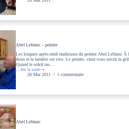
26 Mar 2011
Leblanc
–
musicien
Abel Leblanc – peintre
Les longues après-midi studieuses du peintre Abel Leblanc À Ro
doux et la lumière est vive. Le peintre, vient vous ouvrir la gri
Quand le soleil ras…
... lire la suite
Abel
26 Mar 2011
1 commentaire
Leblanc
–
peintre
Abel Leblanc