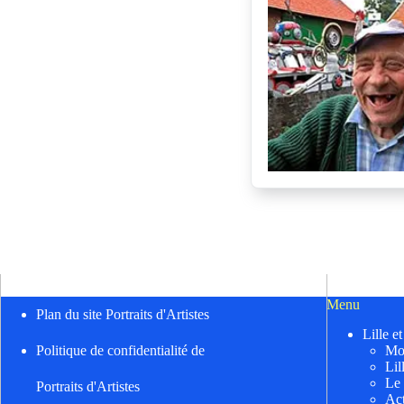
Menu
Plan du site Portraits d'Artistes
Lille e
Mo
Politique de confidentialité de
Lil
Le
Portraits d'Artistes
Act