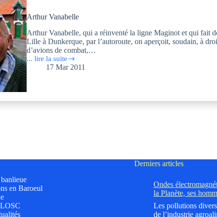
architectes
Arthur Vanabelle
Arthur Vanabelle, qui a réinventé la ligne Maginot et qui fait 
Lille à Dunkerque, par l’autoroute, on aperçoit, soudain, à dro
d’avions de combat,…
... lire la suite
Arthur
17 Mar 2011
Vanabelle
Derniers articles
t banlieue
Ondes électromagnéti
ns en Baroeul
la Planète, ses homm
le
 LOSC
Les pollutions divers
ualités
de l’industrie agroali