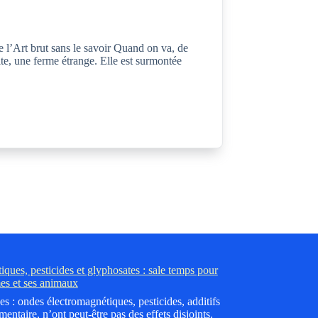
de l’Art brut sans le savoir Quand on va, de
ite, une ferme étrange. Elle est surmontée
ques, pesticides et glyphosates : sale temps pour
es et ses animaux
es : ondes électromagnétiques, pesticides, additifs
mentaire, n’ont peut-être pas des effets disjoints.