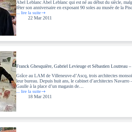
Abel Leblanc Abel Leblanc qui est né au début du siècle, malgré 
fêter son anniversaire en exposant 90 soles au musée de la Pis
... lire la suite
Abel
22 Mar 2011
Leblanc
Franck Ghesquière, Gabriel Levieuge et Sébastien Loutreau – 
Grâce au LAM de Villeneuve-d’Ascq, trois architectes monsois 
leur bureau. Depuis huit ans, le cabinet d’architectes Navarro 
Gaulle à la place d’un magasin de…
... lire la suite
Franck
18 Mar 2011
Ghesquière,
Gabriel
Levieuge
et
Sébastien
Loutreau
–