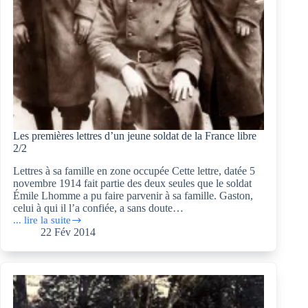
Les premières lettres d’un jeune soldat de la France libre
2/2
Lettres à sa famille en zone occupée Cette lettre, datée 5
novembre 1914 fait partie des deux seules que le soldat
Émile Lhomme a pu faire parvenir à sa famille. Gaston,
celui à qui il l’a confiée, a sans doute…
... lire la suite
Les
22 Fév 2014
premières
lettres
d’un
jeune
soldat
de
la