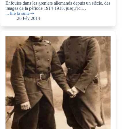
Enfouies dans les greniers allemands depuis un siècle, des
images de la période 1914-1918, jusqu’ici…
... lire la suite
Le
26 Fév 2014
Fort
McDonald
de
Mons-
en-
Baroeul
était
une
prison
allemande