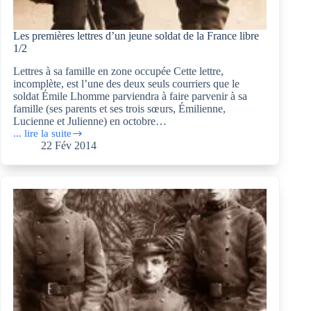
Les premières lettres d’un jeune soldat de la France libre
1/2
Lettres à sa famille en zone occupée Cette lettre,
incomplète, est l’une des deux seuls courriers que le
soldat Émile Lhomme parviendra à faire parvenir à sa
famille (ses parents et ses trois sœurs, Émilienne,
Lucienne et Julienne) en octobre…
... lire la suite
Les
22 Fév 2014
premières
lettres
d’un
jeune
soldat
de
la
France
libre
1/2