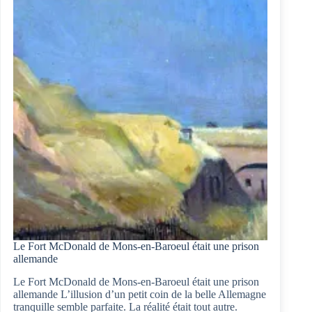
prison
pour
les
civils
pendant
la
guerre
de
14-
18
Le Fort McDonald de Mons-en-Baroeul était une prison
allemande
Le Fort McDonald de Mons-en-Baroeul était une prison
allemande L’illusion d’un petit coin de la belle Allemagne
tranquille semble parfaite. La réalité était tout autre.