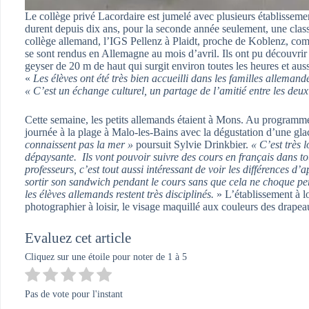
Le collège privé Lacordaire est jumelé avec plusieurs établissemen
durent depuis dix ans, pour la seconde année seulement, une clas
collège allemand, l’IGS Pellenz à Plaidt, proche de Koblenz, co
se sont rendus en Allemagne au mois d’avril. Ils ont pu découvrir 
geyser de 20 m de haut qui surgit environ toutes les heures et aus
«
Les élèves ont été très bien accueilli dans les familles allemand
« C’est un échange culturel, un partage de l’amitié entre les deux
Cette semaine, les petits allemands étaient à Mons. Au programme 
journée à la plage à Malo-les-Bains avec la dégustation d’une gl
connaissent pas la mer »
poursuit Sylvie Drinkbier.
« C’est très 
dépaysante. Ils vont pouvoir suivre des cours en français dans tout
professeurs, c’est tout aussi intéressant de voir les différences 
sortir son sandwich pendant le cours sans que cela ne choque pe
les élèves allemands restent très disciplinés.
» L’établissement à l
photographier à loisir, le visage maquillé aux couleurs des drape
Evaluez cet article
Cliquez sur une étoile pour noter de 1 à 5
Pas de vote pour l'instant