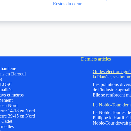
Restos du cœur
Derniers articles
t banlieue
Ondes électromagnéti
ns en Baroeul
la Planète, ses homm
le
 LOSC
Les pollutions divers
ualités
de l’industrie agroali
ys et métros
Elle se renforcent mu
nement
La Noble-Tour, dern
s en Nord
erre 14-18 en Nord
La Noble-Tour est le 
erre 39-45 en Nord
Philippe le Hardi. C
e Cadet
Noble-Tour devrait p
meilles