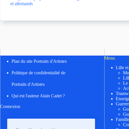
et allemands
Menu
Plan du site Portraits d'Artistes
Lille e
Mo
Politique de confidentialité de
Lil
Le
Portraits d'Artistes
Act
Tramwa
Qui est l'auteur Alain Cadet ?
Enseig
Guerre
Connexion
Gu
Gu
Famill
Cor