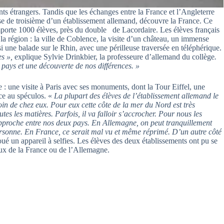
ts étrangers. Tandis que les échanges entre la France et l’Angleterre
se de troisième d’un établissement allemand, découvre la France. Ce
mporte 1000 élèves, près du double de Lacordaire. Les élèves français
la région : la ville de Coblence, la visite d’un château, un immense
si une balade sur le Rhin, avec une périlleuse traversée en téléphérique.
es »,
explique Sylvie Drinkbier, la professeure d’allemand du collège
.
 pays et une découverte de nos différences. »
: une visite à Paris avec ses monuments, dont la Tour Eiffel, une
ace au spéculos. «
La plupart des élèves de l’établissement allemand le
loin de chez eux. Pour eux cette côte de la mer du Nord est très
es les matières. Parfois, il va falloir s’accrocher. Pour nous les
d’approche entre nos deux pays. En Allemagne, on peut tranquillement
rsonne. En France, ce serait mal vu et même réprimé. D’un autre côté
oué un appareil à selfies. Les élèves des deux établissements ont pu se
aux de la France ou de l’Allemagne.