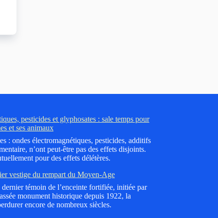
ques, pesticides et glyphosates : sale temps pour
es et ses animaux
es : ondes électromagnétiques, pesticides, additifs
mentaire, n’ont peut-être pas des effets disjoints.
tuellement pour des effets délétères.
ier vestige du rempart du Moyen-Age
dernier témoin de l’enceinte fortifiée, initiée par
lassée monument historique depuis 1922, la
erdurer encore de nombreux siècles.