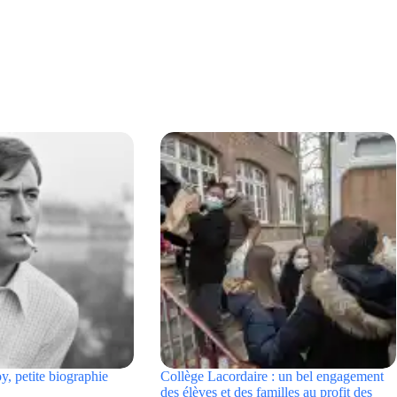
, petite biographie
Collège Lacordaire : un bel engagement
des élèves et des familles au profit des