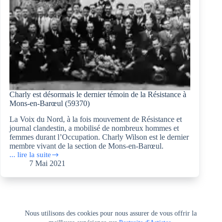
Charly est désormais le dernier témoin de la Résistance à
Mons-en-Barœul (59370)
La Voix du Nord, à la fois mouvement de Résistance et
journal clandestin, a mobilisé de nombreux hommes et
femmes durant l’Occupation. Charly Wilson est le dernier
membre vivant de la section de Mons-en-Barœul.
... lire la suite
Charly
7 Mai 2021
est
désormais
le
dernier
témoin
de
Nous utilisons des cookies pour nous assurer de vous offrir la
la