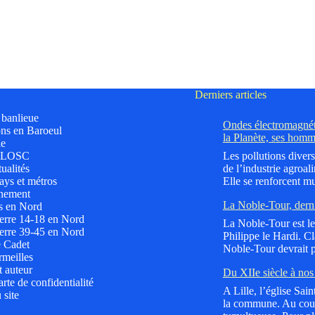
Derniers articles
t banlieue
Ondes électromagnéti
ns en Baroeul
la Planète, ses homm
le
 LOSC
Les pollutions divers
ualités
de l’industrie agroali
ys et métros
Elle se renforcent mu
nement
La Noble-Tour, dern
s en Nord
erre 14-18 en Nord
La Noble-Tour est le 
erre 39-45 en Nord
Philippe le Hardi. C
e Cadet
Noble-Tour devrait p
meilles
t auteur
Du XIIe siècle à nos 
rte de confidentialité
A Lille, l’église Sai
 site
la commune. Au cours