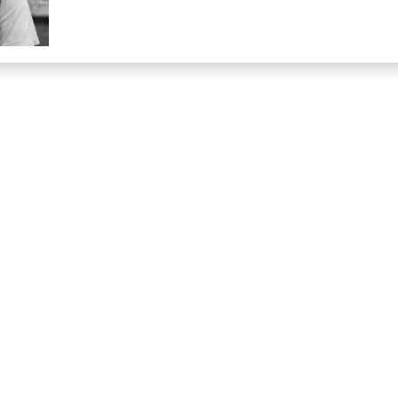
dit
« Le
Proc »,
Bouliste,
1957-
2020