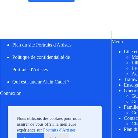
Menu
Plan du site Portraits d'Artistes
Lille e
Mo
Politique de confidentialité de
Lil
Le
Portraits d'Artistes
Act
Tramwa
Qui est l'auteur Alain Cadet ?
Enseig
Guerre
Connexion
Gu
Gu
Famill
Cor
Contac
Nous utilisons des cookies pour nous
Cha
assurer de vous offrir la meilleure
Plan du
expérience sur
Portraits d'Artistes
.