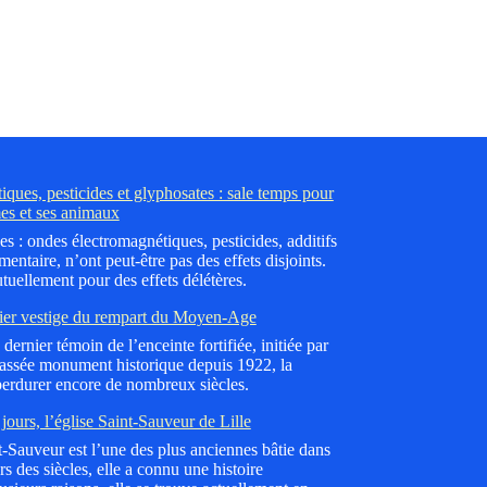
ques, pesticides et glyphosates : sale temps pour
es et ses animaux
es : ondes électromagnétiques, pesticides, additifs
mentaire, n’ont peut-être pas des effets disjoints.
tuellement pour des effets délétères.
ier vestige du rempart du Moyen-Age
dernier témoin de l’enceinte fortifiée, initiée par
lassée monument historique depuis 1922, la
erdurer encore de nombreux siècles.
jours, l’église Saint-Sauveur de Lille
nt-Sauveur est l’une des plus anciennes bâtie dans
 des siècles, elle a connu une histoire