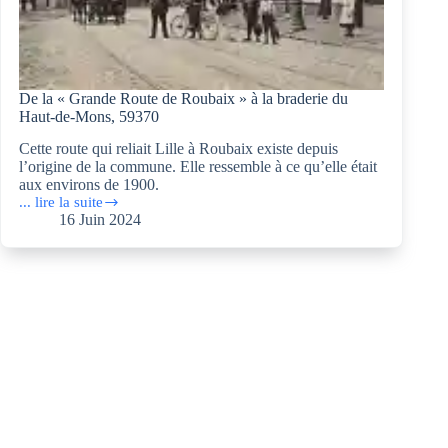
De la « Grande Route de Roubaix » à la braderie du
Haut-de-Mons, 59370
Cette route qui reliait Lille à Roubaix existe depuis
l’origine de la commune. Elle ressemble à ce qu’elle était
aux environs de 1900.
... lire la suite
De
16 Juin 2024
la
« Grande
Route
de
Roubaix »
à
la
braderie
du
Haut-
de-
Mons,
59370